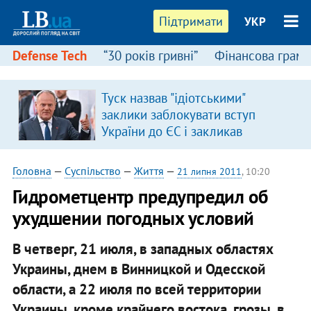
Підтримати
УКР
Defense Tech
“30 років гривні”
Фінансова грамо
Туск назвав "ідіотськими"
заклики заблокувати вступ
України до ЄС і закликав
припинити антиукраїнську
риторику
Головна
—
Суспільство
—
Життя
—
21 липня 2011
, 10:20
Гидрометцентр предупредил об
ухудшении погодных условий
В четверг, 21 июля, в западных областях
Украины, днем в Винницкой и Одесской
области, а 22 июля по всей территории
Украины, кроме крайнего востока, грозы, в