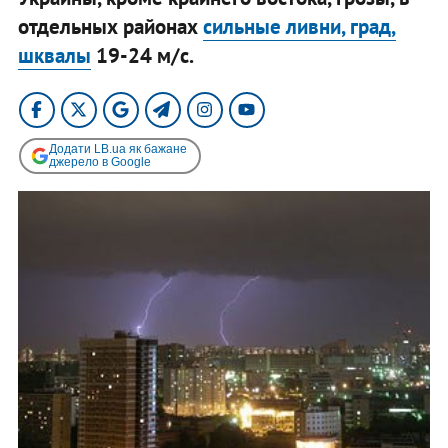
отдельных районах
сильные ливни, град,
шквалы
19-24 м/с.
Додати LB.ua як бажане
джерело в Google