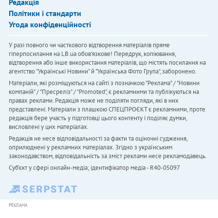
Редакція
Політики і стандарти
Угода конфіденційності
У разі повного чи часткового відтворення матеріалів пряме
гіперпосилання на LB.ua обов'язкове! Передрук, копіювання,
відтворення або інше використання матеріалів, що містять посилання на
агентство "Українськi Новини" й "Українська Фото Група", заборонено.
Матеріали, які розміщуються на сайті з позначкою "Реклама" / "Новини
компаній" / "Пресреліз" / "Promoted", є рекламними та публікуються на
правах реклами. Редакція може не поділяти погляди, які в них
представлені. Матеріали з плашкою СПЕЦПРОЄКТ є рекламними, проте
редакція бере участь у підготовці цього контенту і поділяє думки,
висловлені у цих матеріалах.
Редакція не несе відповідальності за факти та оціночні судження,
оприлюднені у рекламних матеріалах. Згідно з українським
законодавством, відповідальність за зміст реклами несе рекламодавець.
Cуб'єкт у сфері онлайн-медіа; ідентифікатор медіа - R40-05097
РЕКЛАМА