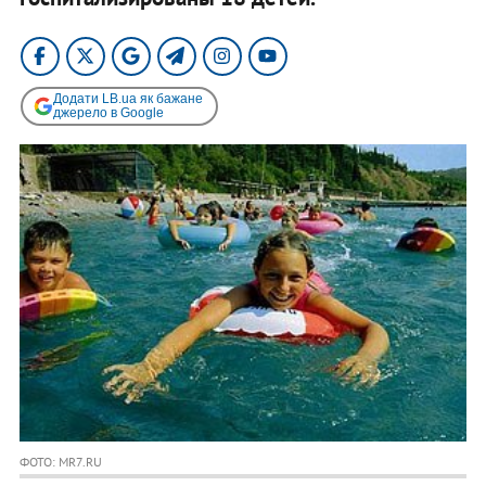
Додати LB.ua як бажане
джерело в Google
ФОТО: MR7.RU