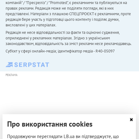
компаній" / "Пресреліз" / "Promoted", є рекламними та публікуються на
правах реклами. Редакція може не поділяти погляди, які в них
представлені. Матеріали з плашкою СПЕЦПРОЄКТ є рекламними, проте
редакція бере участь у підготовці цього контенту і поділяє думки,
висловлені у цих матеріалах.
Редакція не несе відповідальності за факти та оціночні судження,
оприлюднені у рекламних матеріалах. Згідно з українським
законодавством, відповідальність за зміст реклами несе рекламодавець.
Cуб'єкт у сфері онлайн-медіа; ідентифікатор медіа - R40-05097
РЕКЛАМА
Про використання cookies
Продовжуючи переглядати LB.ua ви підтверджуєте, що