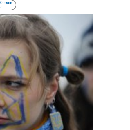
 бажане
e