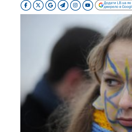
Додати LB.ua як
джерело в Googl