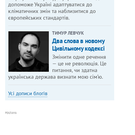
допоможе Україні адаптуватися до
кліматичних змін та наблизитися до
європейських стандартів.
ТИМУР ЛЕВЧУК
Два слова в новому
Цивільному кодексі
Змінити одне речення
— це не революція. Це
питання, чи здатна
українська держава визнати мою сім’ю.
Усі дописи блогів
РЕКЛАМА