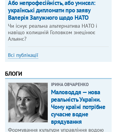
Або непрофесійність, або умисел:
українські дипломати про заяву
Валерія Залужного щодо НАТО
Чи існує реальна альтернатива НАТО і
навіщо колишній Головком знецінює
Альянс?
Всі публікації
БЛОГИ
ІРИНА ОВЧАРЕНКО
Маловоддя — нова
реальність України.
Чому країні потрібне
сучасне водне
врядування
Формування культури управління водою