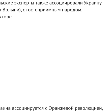
льские эксперты также ассоциировали Украину
на Волыни), с гостеприимным народом,
кторе.
краина ассоциируется с Оранжевой революцией,