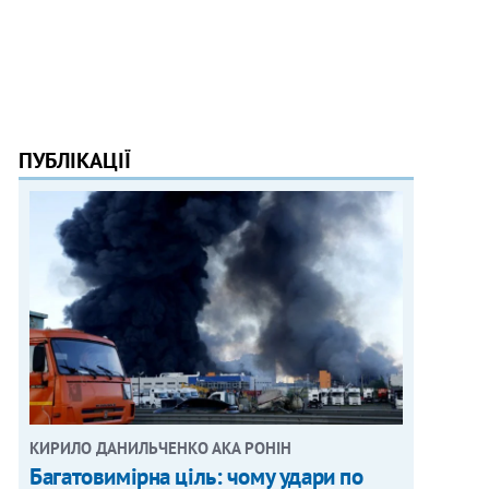
ПУБЛІКАЦІЇ
КИРИЛО ДАНИЛЬЧЕНКО АКА РОНІН
Багатовимірна ціль: чому удари по