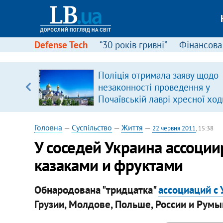
Defense Tech
“30 років гривні”
Фінансова
Поліція отримала заяву щодо
, є
незаконності проведення у
Почаївській лаврі хресної ход
Головна
—
Суспільство
—
Життя
—
22 червня 2011
, 15:38
У соседей Украина ассоции
казаками и фруктами
Обнародована "тридцатка"
ассоциаций с 
Грузии, Молдове, Польше, России и Румы