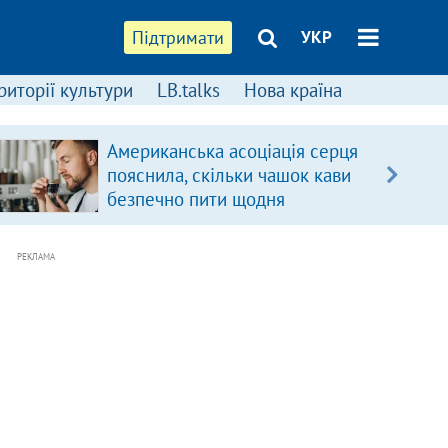
Підтримати
УКР
риторії культури
LB.talks
Нова країна
Американська асоціація серця
пояснила, скільки чашок кави
безпечно пити щодня
РЕКЛАМА