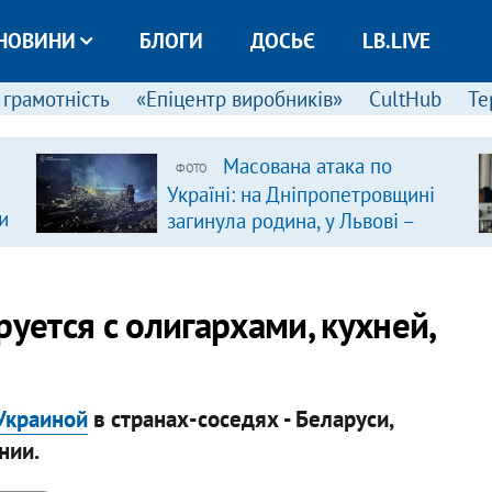
НОВИНИ
БЛОГИ
ДОСЬЄ
LB.LIVE
 грамотність
«Епіцентр виробників»
CultHub
Те
Масована атака по
ФОТО
Україні: на Дніпропетровщині
и
загинула родина, у Львові –
удар по багатоповерхівках
(доповнюється)
руется с олигархами, кухней,
Украиной
в странах-соседях - Беларуси,
нии.