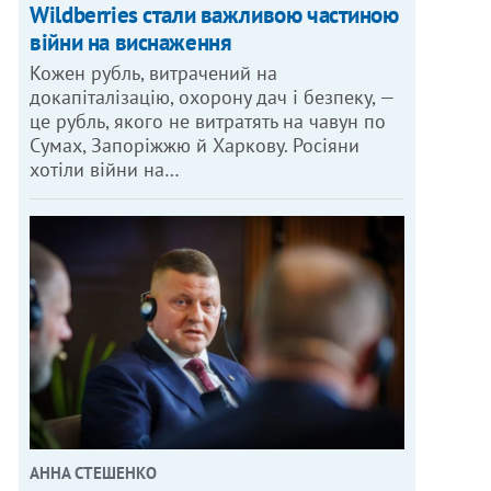
Wildberries стали важливою частиною
війни на виснаження
Кожен рубль, витрачений на
докапіталізацію, охорону дач і безпеку, —
це рубль, якого не витратять на чавун по
Сумах, Запоріжжю й Харкову. Росіяни
хотіли війни на…
АННА СТЕШЕНКО