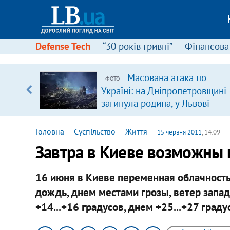
Defense Tech
“30 років гривні”
Фінансова
вив про
Масована атака по
ФОТО
боку
Україні: на Дніпропетровщині
загинула родина, у Львові –
удар по багатоповерхівках
(доповнюється)
Головна
—
Суспільство
—
Життя
—
15 червня 2011
, 14:09
Завтра в Киеве возможны г
16 июня в Киеве переменная облачность
дождь, днем местами грозы, ветер запад
+14...+16 градусов, днем +25...+27 граду