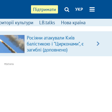
Підтримати
УКР
риторії культури
LB.talks
Нова країна
Росіяни атакували Київ
балістикою і "Цирконами", є
загиблі (доповнено)
РЕКЛАМА