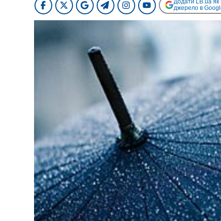
Додати LB.ua як
джерело в Googl