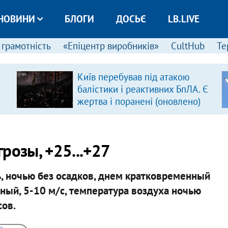
НОВИНИ
БЛОГИ
ДОСЬЄ
LB.LIVE
 грамотність
«Епіцентр виробників»
CultHub
Те
Київ перебував під атакою
балістики і реактивних БпЛА. Є
жертва і поранені (оновлено)
розы, +25...+27
, ночью без осадков, днем кратковременный
ный, 5-10 м/с, температура воздуха ночью
сов.