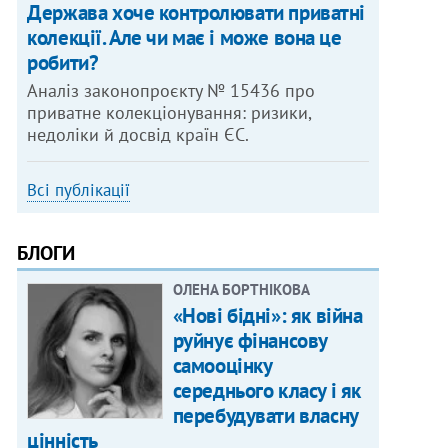
Держава хоче контролювати приватні
колекції. Але чи має і може вона це
робити?
Аналіз законопроєкту № 15436 про
приватне колекціонування: ризики,
недоліки й досвід країн ЄС.
Всі публікації
БЛОГИ
ОЛЕНА БОРТНІКОВА
«Нові бідні»: як війна
руйнує фінансову
самооцінку
середнього класу і як
перебудувати власну
цінність