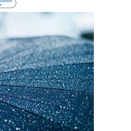
 бажане
e