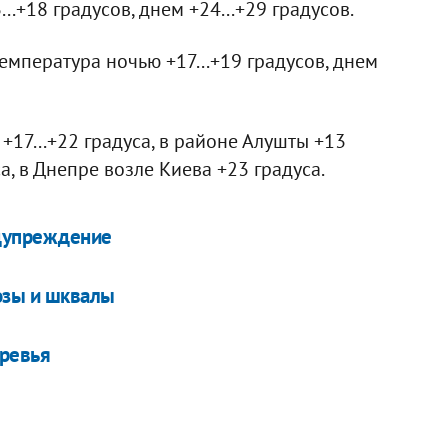
..+18 градусов, днем +24...+29 градусов.
мпература ночью +17...+19 градусов, днем
17...+22 градуса, в районе Алушты +13
а, в Днепре возле Киева +23 градуса.
дупреждение
озы и шквалы
еревья