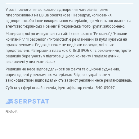
У разі повного чи часткового відтворення матеріалів пряме
гіперпосилання на LB.ua обов'язкове! Передрук, копіювання,
відтворення або інше використання матеріалів, що містять посилання на
агентство "Українськi Новини" й "Українська Фото Група", заборонено.
Матеріали, які розміщуються на сайті з позначкою "Реклама" / "Новини
компаній" / "Пресреліз" / "Promoted", є рекламними та публікуються на
правах реклами. Редакція може не поділяти погляди, які в них
представлені. Матеріали з плашкою СПЕЦПРОЄКТ є рекламними, проте
редакція бере участь у підготовці цього контенту і поділяє думки,
висловлені у цих матеріалах.
Редакція не несе відповідальності за факти та оціночні судження,
оприлюднені у рекламних матеріалах. Згідно з українським
законодавством, відповідальність за зміст реклами несе рекламодавець.
Cуб'єкт у сфері онлайн-медіа; ідентифікатор медіа - R40-05097
РЕКЛАМА