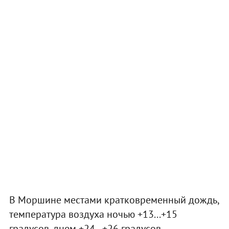
В Моршине местами кратковременный дождь,
температура воздуха ночью +13...+15
градусов, днем +24...+26 градусов.