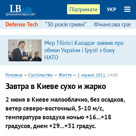
Підтримати
УКР
Defense Tech
“30 років гривні”
Фінансова грамо
Мер Тбілісі Каладзе заявив про
обман України і Грузії з боку
НАТО
Головна
—
Суспільство
—
Життя
—
1 червня 2011
, 14:00
Завтра в Киеве сухо и жарко
2 июня в Киеве малооблачно, без осадков,
ветер северо-восточный, 5-10 м/с,
температура воздуха ночью +16...+18
градусов, днем +29...+31 градус.