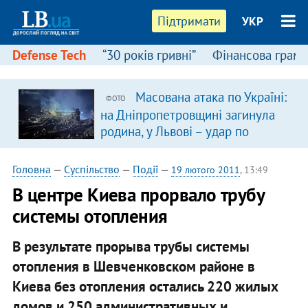
Підтримати
УКР
Defense Tech
“30 років гривні”
Фінансова грамо
Масована атака по Україні:
ФОТО
на Дніпропетровщині загинула
родина, у Львові – удар по
багатоповерхівках
(доповнюється)
Головна
—
Суспільство
—
Події
—
19 лютого 2011
, 13:49
В центре Киева прорвало трубу
системы отопления
В результате прорыва трубы системы
отопления в Шевченковском районе в
Киева без отопления остались 220 жилых
домов и 250 административных и