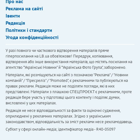
Про нас
Реклама на сайті
Івенти
Редакція
Політики і стандарти
Угода конфіденційності
У разі повного чи часткового відтворення матеріалів пряме
гіперпосилання на LB.ua обов'язкове! Передрук, копіювання,
відтворення або інше використання матеріалів, що містять посилання на
агентство "Українськi Новини" й "Українська Фото Група", заборонено.
Матеріали, які розміщуються на сайті з позначкою "Реклама" / "Новини
компаній" / "Пресреліз" / "Promoted", є рекламними та публікуються на
правах реклами. Редакція може не поділяти погляди, які в них
представлені. Матеріали з плашкою СПЕЦПРОЄКТ є рекламними, проте
редакція бере участь у підготовці цього контенту і поділяє думки,
висловлені у цих матеріалах.
Редакція не несе відповідальності за факти та оціночні судження,
оприлюднені у рекламних матеріалах. Згідно з українським
законодавством, відповідальність за зміст реклами несе рекламодавець.
Cуб'єкт у сфері онлайн-медіа; ідентифікатор медіа - R40-05097