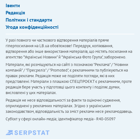
Івенти
Редакція
Політики і стандарти
Угода конфіденційності
У разі повного чи часткового відтворення матеріалів пряме
гіперпосилання на LB.ua обов'язкове! Передрук, копіювання,
відтворення або інше використання матеріалів, що містять посилання на
агентство "Українськi Новини" й "Українська Фото Група", заборонено.
Матеріали, які розміщуються на сайті з позначкою "Реклама" / "Новини
компаній" / "Пресреліз" / "Promoted", є рекламними та публікуються на
правах реклами. Редакція може не поділяти погляди, які в них
представлені. Матеріали з плашкою СПЕЦПРОЄКТ є рекламними, проте
редакція бере участь у підготовці цього контенту і поділяє думки,
висловлені у цих матеріалах.
Редакція не несе відповідальності за факти та оціночні судження,
оприлюднені у рекламних матеріалах. Згідно з українським
законодавством, відповідальність за зміст реклами несе рекламодавець.
Cуб'єкт у сфері онлайн-медіа; ідентифікатор медіа - R40-05097