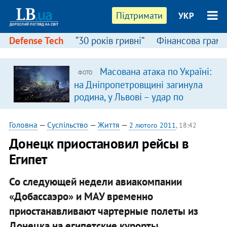
Підтримати
УКР
Defense Tech
“30 років гривні”
Фінансова грамо
Масована атака по Україні:
ФОТО
я
на Дніпропетровщині загинула
родина, у Львові – удар по
багатоповерхівках
(доповнюється)
Головна
—
Суспільство
—
Життя
—
2 лютого 2011
, 18:42
Донецк приостановил рейсы в
Египет
Со следующей недели авиакомпании
«Добассаэро» и МАУ временно
приостанавливают чартерные полеты из
Донецка на египетские курорты.