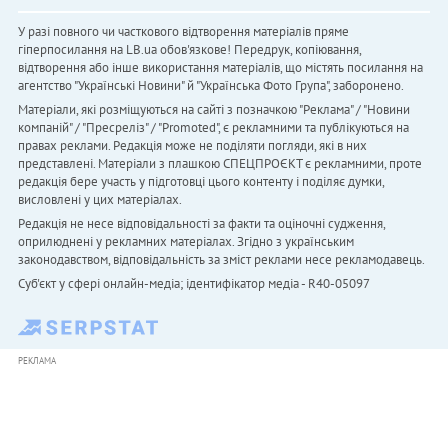
У разі повного чи часткового відтворення матеріалів пряме
гіперпосилання на LB.ua обов'язкове! Передрук, копіювання,
відтворення або інше використання матеріалів, що містять посилання на
агентство "Українськi Новини" й "Українська Фото Група", заборонено.
Матеріали, які розміщуються на сайті з позначкою "Реклама" / "Новини
компаній" / "Пресреліз" / "Promoted", є рекламними та публікуються на
правах реклами. Редакція може не поділяти погляди, які в них
представлені. Матеріали з плашкою СПЕЦПРОЄКТ є рекламними, проте
редакція бере участь у підготовці цього контенту і поділяє думки,
висловлені у цих матеріалах.
Редакція не несе відповідальності за факти та оціночні судження,
оприлюднені у рекламних матеріалах. Згідно з українським
законодавством, відповідальність за зміст реклами несе рекламодавець.
Cуб'єкт у сфері онлайн-медіа; ідентифікатор медіа - R40-05097
РЕКЛАМА