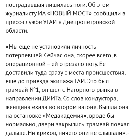
пострадавшая лишилась ноги. Об этом
журналисту ИА «НОВЫЙ МОСТ» сообщили в
пресс-службе УГАИ в Днепропетровской
области.
«Мы еще не установили личность
потерпевшей. Сейчас она, скорее всего, в
операционной – ей отрезало ногу. Ее
доставили туда сразу с места происшествия,
еще до приезда экипажа ГАИ. Это был
трамвай №1, он шел с Нагорного рынка в
направлении ДИИТа. Со слов кондуктора,
женщина ехала во втором вагоне. Вышла она
на остановке «Медакадемия», вроде бы
нормально, двери закрылись, трамвай поехал
дальше. Ни криков, ничего они не слышали», -