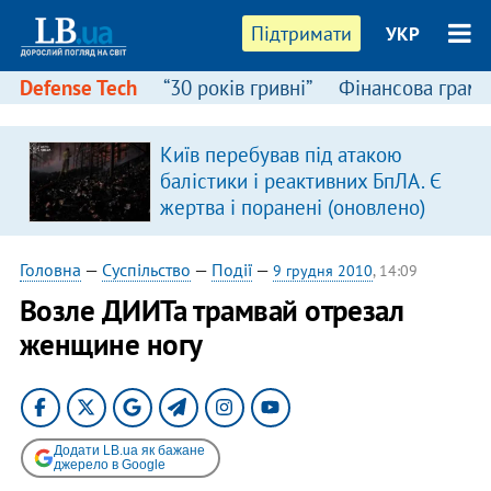
Підтримати
УКР
Defense Tech
“30 років гривні”
Фінансова грамо
Київ перебував під атакою
балістики і реактивних БпЛА. Є
жертва і поранені (оновлено)
Головна
—
Суспільство
—
Події
—
9 грудня 2010
, 14:09
Возле ДИИТа трамвай отрезал
женщине ногу
Додати LB.ua як бажане
джерело в Google