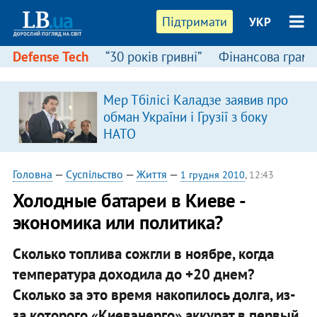
Підтримати
УКР
Defense Tech
“30 років гривні”
Фінансова грамо
:
Мер Тбілісі Каладзе заявив про
обман України і Грузії з боку
НАТО
Головна
—
Суспільство
—
Життя
—
1 грудня 2010
, 12:43
Холодные батареи в Киеве -
экономика или политика?
Сколько топлива сожгли в ноябре, когда
температура доходила до +20 днем?
Сколько за это время накопилось долга, из-
за которого «Киевэнерго» аккурат в первый