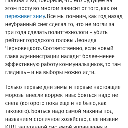
этом посту во многом зависит от того, как он
переживет зиму
. Все мы помним, как год назад
неубранный снег сделал то, что не могли за
три года сделать политтехнологи – убить
рейтинг городского головы Леонида
Черновецкого. Соответственно, если новый
глава администрации наладит более-менее
эффективную работу коммунальщиков, то там
глядишь – и на выборы можно идти.
Только первые дни зимы и первые настоящие
морозы внесли коррективы: бояться надо не
снега (которого пока еще и не было, как
такового). Бояться надо самой махины под
названием столичное хозяйство, с ее низким
КПД, запутанной системой управления и