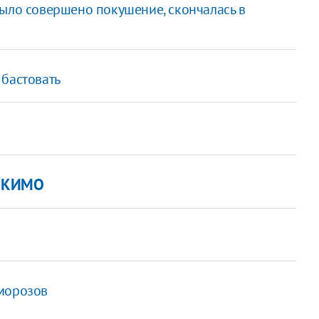
было совершено покушение, скончалась в
 бастовать
у КИМО
 морозов