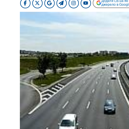
Додати LB.ua як
джерело в Googl