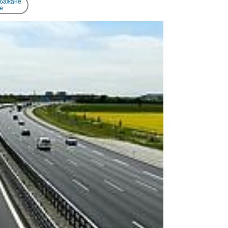
 бажане
e