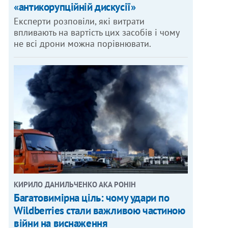
«антикорупційній дискусії»
Експерти розповіли, які витрати
впливають на вартість цих засобів і чому
не всі дрони можна порівнювати.
КИРИЛО ДАНИЛЬЧЕНКО АКА РОНІН
Багатовимірна ціль: чому удари по
Wildberries стали важливою частиною
війни на виснаження