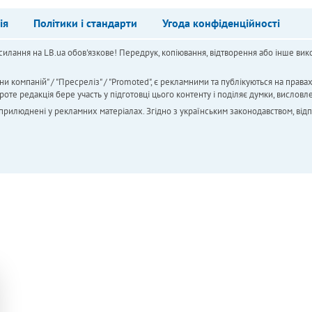
ія
Політики і стандарти
Угода конфіденційності
силання на LB.ua обов'язкове! Передрук, копіювання, відтворення або інше вико
ни компаній" / "Пресреліз" / "Promoted", є рекламними та публікуються на права
 редакція бере участь у підготовці цього контенту і поділяє думки, висловле
 оприлюднені у рекламних матеріалах. Згідно з українським законодавством, від