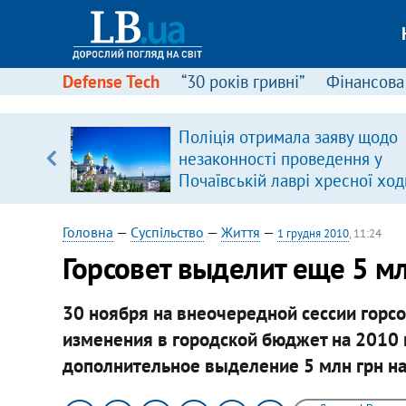
Defense Tech
“30 років гривні”
Фінансова
Поліція отримала заяву щодо
уп
незаконності проведення у
Почаївській лаврі хресної ход
ку
Головна
—
Суспільство
—
Життя
—
1 грудня 2010
, 11:24
Горсовет выделит еще 5 мл
30 ноября на внеочередной сессии горс
изменения в городской бюджет на 2010 
дополнительное выделение 5 млн грн на 