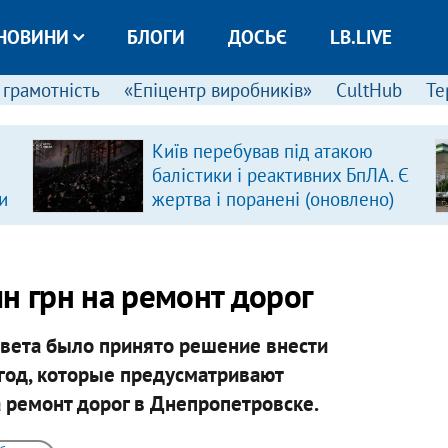
НОВИНИ
БЛОГИ
ДОСЬЄ
LB.LIVE
 грамотність
«Епіцентр виробників»
CultHub
Те
Київ перебував під атакою
балістики і реактивних БпЛА. Є
и
жертва і поранені (оновлено)
н грн на ремонт дорог
овета было принято решение внести
год, которые предусматривают
ремонт дорог в Днепропетровске. ​