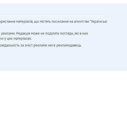
ристання матеріалів, що містять посилання на агентство "Українськi
х реклами. Редакція може не поділяти погляди, які в них
ні у цих матеріалах.
повідальність за зміст реклами несе рекламодавець.