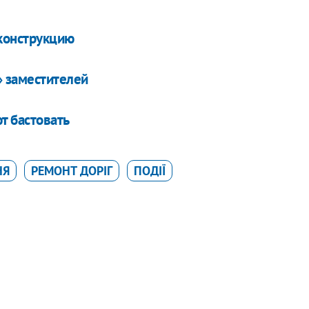
еконструкцию
» заместителей
т бастовать
НЯ
РЕМОНТ ДОРІГ
ПОДІЇ