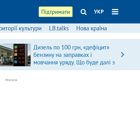
Підтримати
УКР
риторії культури
LB.talks
Нова країна
Дизель по 100 грн, «дефіцит»
бензину на заправках і
мовчання уряду. Що буде далі з
цінами на пальне?
РЕКЛАМА