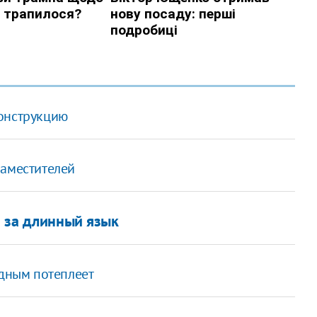
конструкцию
заместителей
и за длинный язык
одным потеплеет