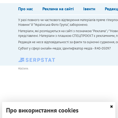
Про нас
Реклама на сайті
Івенти
Редакц
У разі повного чи часткового відтворення матеріалів пряме гіперпо
Новини" й "Українська Фото Група", заборонено.
Матеріали, які розміщуються на сайті з позначкою "Реклама" / "Нови
представлені. Матеріали з плашкою СПЕЦПРОЄКТ є рекламними, проте
Редакція не несе відповідальності за факти та оціночні судження,
Cуб'єкт у сфері онлайн-медіа; ідентифікатор медіа - R40-05097
РЕКЛАМА
Про використання cookies