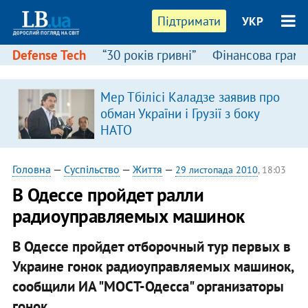
Підтримати
УКР
Defense Tech
“30 років гривні”
Фінансова грамо
Мер Тбілісі Каладзе заявив про
обман України і Грузії з боку
НАТО
Головна
—
Суспільство
—
Життя
—
29 листопада 2010
, 18:03
В Одессе пройдет ралли
радиоуправляемых машинок
В Одессе пройдет отборочный тур первых в
Украине гонок радиоуправляемых машинок,
сообщили ИА "МОСТ-Одесса" организаторы
гонок.​