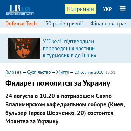
Підтримати
УКР
Defense Tech
“30 років гривні”
Фінансова грамо
У "Скелі" підтвердили
переведення частини
штурмовиків до інших
підрозділів
Головна
—
Суспільство
—
Життя
—
20 серпня 2010
, 15:51
Филарет помолится за Украину
24 августа в 10.20 в патриаршем Свято-
Владимирском кафедральном соборе (Киев,
бульвар Тараса Шевченко, 20) состоится
Молитва за Украину.