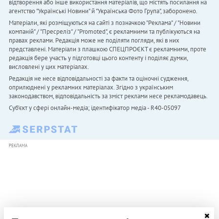
відтворення або інше використання матеріалів, що містять посилання на
агентство "Українськi Новини" й "Українська Фото Група", заборонено.
Матеріали, які розміщуються на сайті з позначкою "Реклама" / "Новини
компаній" / "Пресреліз" / "Promoted", є рекламними та публікуються на
правах реклами. Редакція може не поділяти погляди, які в них
представлені. Матеріали з плашкою СПЕЦПРОЄКТ є рекламними, проте
редакція бере участь у підготовці цього контенту і поділяє думки,
висловлені у цих матеріалах.
Редакція не несе відповідальності за факти та оціночні судження,
оприлюднені у рекламних матеріалах. Згідно з українським
законодавством, відповідальність за зміст реклами несе рекламодавець.
Cуб'єкт у сфері онлайн-медіа; ідентифікатор медіа - R40-05097
РЕКЛАМА