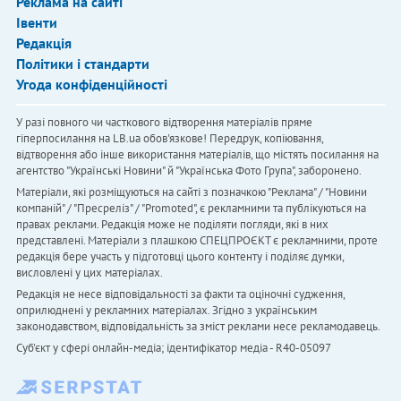
Реклама на сайті
Івенти
Редакція
Політики і стандарти
Угода конфіденційності
У разі повного чи часткового відтворення матеріалів пряме
гіперпосилання на LB.ua обов'язкове! Передрук, копіювання,
відтворення або інше використання матеріалів, що містять посилання на
агентство "Українськi Новини" й "Українська Фото Група", заборонено.
Матеріали, які розміщуються на сайті з позначкою "Реклама" / "Новини
компаній" / "Пресреліз" / "Promoted", є рекламними та публікуються на
правах реклами. Редакція може не поділяти погляди, які в них
представлені. Матеріали з плашкою СПЕЦПРОЄКТ є рекламними, проте
редакція бере участь у підготовці цього контенту і поділяє думки,
висловлені у цих матеріалах.
Редакція не несе відповідальності за факти та оціночні судження,
оприлюднені у рекламних матеріалах. Згідно з українським
законодавством, відповідальність за зміст реклами несе рекламодавець.
Cуб'єкт у сфері онлайн-медіа; ідентифікатор медіа - R40-05097