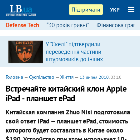
Підтримати
УКР
Defense Tech
“30 років гривні”
Фінансова грамо
У "Скелі" підтвердили
переведення частини
штурмовиків до інших
підрозділів
Головна
—
Суспільство
—
Життя
—
13 липня 2010
, 03:10
Встречайте китайский клон Apple
iPad - планшет ePad
Китайская компания Zhuo Nisi подготовила
свой ответ iPad — планшет ePad, стоимость
которого будет составлять в Китае около
$190. Устройство при этом использует 10-