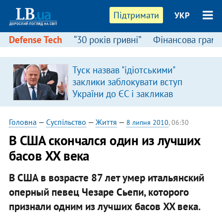
Підтримати
УКР
Defense Tech
“30 років гривні”
Фінансова грамо
Туск назвав "ідіотськими"
заклики заблокувати вступ
України до ЄС і закликав
припинити антиукраїнську
риторику
Головна
—
Суспільство
—
Життя
—
8 липня 2010
, 06:30
В США скончался один из лучших
басов XX века
В США в возрасте 87 лет умер итальянский
оперный певец Чезаре Сьепи, которого
признали одним из лучших басов XX века.