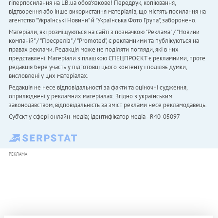
гіперпосилання на LB.ua обов'язкове! Передрук, копіювання,
відтворення або інше використання матеріалів, що містять посилання на
агентство "Українськi Новини" й "Українська Фото Група", заборонено.
Матеріали, які розміщуються на сайті з позначкою "Реклама" / "Новини
компаній" / "Пресреліз" / "Promoted", є рекламними та публікуються на
правах реклами. Редакція може не поділяти погляди, які в них
представлені. Матеріали з плашкою СПЕЦПРОЄКТ є рекламними, проте
редакція бере участь у підготовці цього контенту і поділяє думки,
висловлені у цих матеріалах.
Редакція не несе відповідальності за факти та оціночні судження,
оприлюднені у рекламних матеріалах. Згідно з українським
законодавством, відповідальність за зміст реклами несе рекламодавець.
Cуб'єкт у сфері онлайн-медіа; ідентифікатор медіа - R40-05097
РЕКЛАМА