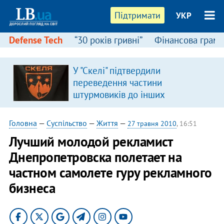
Підтримати
УКР
Defense Tech
“30 років гривні”
Фінансова грамо
У "Скелі" підтвердили
переведення частини
штурмовиків до інших
підрозділів
Головна
—
Суспільство
—
Життя
—
27 травня 2010
, 16:51
Лучший молодой рекламист
Днепропетровска полетает на
частном самолете гуру рекламного
бизнеса