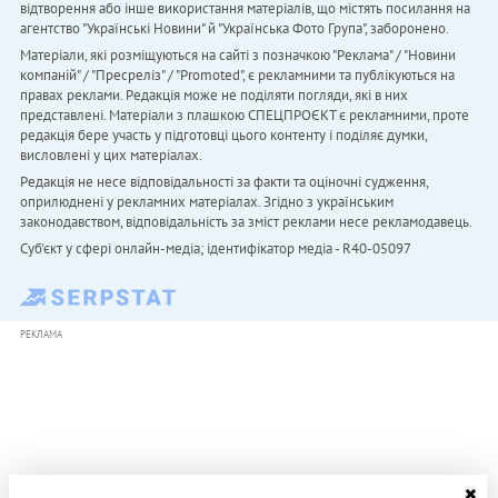
відтворення або інше використання матеріалів, що містять посилання на
агентство "Українськi Новини" й "Українська Фото Група", заборонено.
Матеріали, які розміщуються на сайті з позначкою "Реклама" / "Новини
компаній" / "Пресреліз" / "Promoted", є рекламними та публікуються на
правах реклами. Редакція може не поділяти погляди, які в них
представлені. Матеріали з плашкою СПЕЦПРОЄКТ є рекламними, проте
редакція бере участь у підготовці цього контенту і поділяє думки,
висловлені у цих матеріалах.
Редакція не несе відповідальності за факти та оціночні судження,
оприлюднені у рекламних матеріалах. Згідно з українським
законодавством, відповідальність за зміст реклами несе рекламодавець.
Cуб'єкт у сфері онлайн-медіа; ідентифікатор медіа - R40-05097
РЕКЛАМА