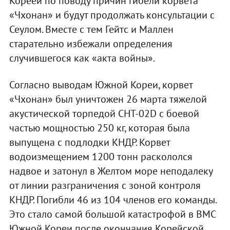
Кореей по поводу причин гибели корвета
«Чхонан» и будут продолжать консультации с
Сеулом. Вместе с тем Гейтс и Маллен
старательно избежали определения
случившегося как «акта войны».
Согласно выводам Южной Кореи, корвет
«Чхонан» был уничтожен 26 марта тяжелой
акустической торпедой CHT-02D с боевой
частью мощностью 250 кг, которая была
выпущена с подлодки КНДР. Корвет
водоизмещением 1200 тонн раскололся
надвое и затонул в Желтом море неподалеку
от линии разграничения с зоной контроля
КНДР. Погибли 46 из 104 членов его команды.
Это стало самой большой катастрофой в ВМС
Южной Кореи после окончания Корейской