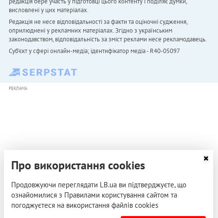
редакція бере участь у підготовці цього контенту і поділяє думки,
висловлені у цих матеріалах.
Редакція не несе відповідальності за факти та оціночні судження,
оприлюднені у рекламних матеріалах. Згідно з українським
законодавством, відповідальність за зміст реклами несе рекламодавець.
Cуб'єкт у сфері онлайн-медіа; ідентифікатор медіа - R40-05097
РЕКЛАМА
Про використання cookies
Продовжуючи переглядати LB.ua ви підтверджуєте, що
ознайомилися з Правилами користування сайтом та
погоджуєтеся на використання файлів cookies