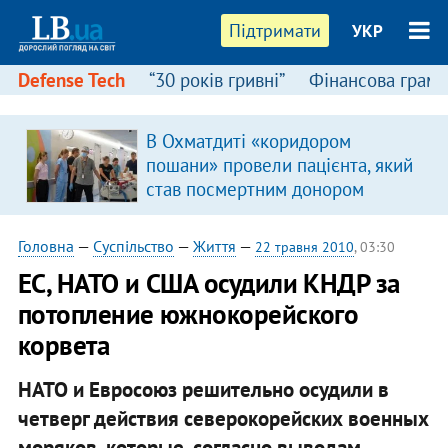
Підтримати
УКР
Defense Tech
“30 років гривні”
Фінансова грамо
В Охматдиті «коридором
пошани» провели пацієнта, який
став посмертним донором
Головна
—
Суспільство
—
Життя
—
22 травня 2010
, 03:30
ЕС, НАТО и США осудили КНДР за
потопление южнокорейского
корвета
НАТО и Евросоюз решительно осудили в
четверг действия северокорейских военных
моряков, которые, согласно выводам