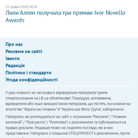
22 травня 2010, 00:10
Лили Аллен получила три премии Ivor Novello
Awards
Про нас
Реклама на сайті
Івенти
Редакція
Політики і стандарти
Угода конфіденційності
У разі повного чи часткового відтворення матеріалів пряме
гіперпосилання на LB.ua обов'язкове! Передрук, копіювання,
відтворення або інше використання матеріалів, що містять посилання на
агентство "Українськi Новини" й "Українська Фото Група", заборонено.
Матеріали, які розміщуються на сайті з позначкою "Реклама" / "Новини
компаній" / "Пресреліз" / "Promoted", є рекламними та публікуються на
правах реклами. Редакція може не поділяти погляди, які в них
представлені. Матеріали з плашкою СПЕЦПРОЄКТ є рекламними, проте