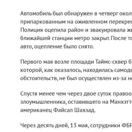
Автомобиль был обнаружен в четверг окол
припаркованным на оживленном перекрестк
Полиция оцепила район и эвакуировала ж
ближайшей станции метро закрыт. После то
авто, оцепление было снято.
Первого мая возле площади Таймс-сквер 
которой, как оказалось, находилась самод
обстоятельств, не был осуществлен из-за
Спустя менее чем через двое суток право
злоумышленника, оставившего на Манхэтте
американец Файсал Шахзад.
Через десять дней, 13 мая, сотрудники Ф