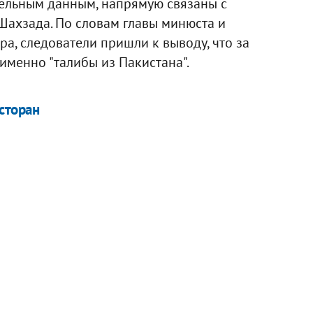
тельным данным, напрямую связаны с
ахзада. По словам главы минюста и
а, следователи пришли к выводу, что за
именно "талибы из Пакистана".
есторан