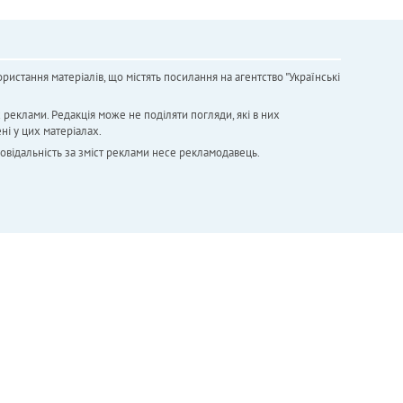
ристання матеріалів, що містять посилання на агентство "Українськi
х реклами. Редакція може не поділяти погляди, які в них
ні у цих матеріалах.
повідальність за зміст реклами несе рекламодавець.