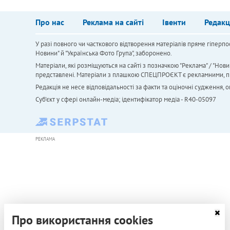
Про нас
Реклама на сайті
Івенти
Редакц
У разі повного чи часткового відтворення матеріалів пряме гіперпо
Новини" й "Українська Фото Група", заборонено.
Матеріали, які розміщуються на сайті з позначкою "Реклама" / "Нови
представлені. Матеріали з плашкою СПЕЦПРОЄКТ є рекламними, проте
Редакція не несе відповідальності за факти та оціночні судження,
Cуб'єкт у сфері онлайн-медіа; ідентифікатор медіа - R40-05097
РЕКЛАМА
Про використання cookies