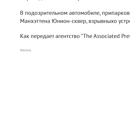
В подозрительном автомобиле, припарков
Манхэттена Юнион-сквер, взрывныхо устр
Как передает агентство "The Associated Pr
РЕКЛАМА