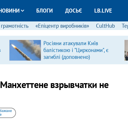
НОВИНИ
БЛОГИ
ДОСЬЄ
LB.LIVE
 грамотність
«Епіцентр виробників»
CultHub
Те
Росіяни атакували Київ
в
балістикою і "Цирконами", є
загиблі (доповнено)
 Манхеттене взрывчатки не
 бажане
e