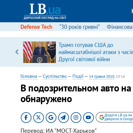
Defense Tech
“30 років гривні”
Фінансова
Трамп готував США до
уп
наймасштабнішої атаки з часі
Другої світової війни
ку
Головна
—
Суспільство
—
Події
—
14 травня 2010
, 10:16
В подозрительном авто на
обнаружено
Додати LB.ua як
джерело в Googl
Перевод: ИА "МОСТ-Харьков"