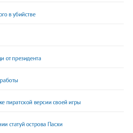
го в убийстве
и от президента
 работы
же пиратской версии своей игры
ии статуй острова Пасхи