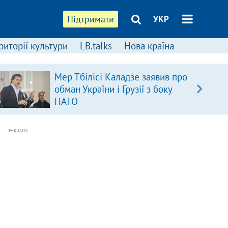
Підтримати
УКР
риторії культури
LB.talks
Нова країна
Мер Тбілісі Каладзе заявив про
обман України і Грузії з боку
НАТО
РЕКЛАМА