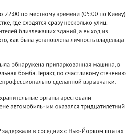
о 22:00 по местному времени (05:00 по Киеву)
е, где сходятся сразу несколько улиц.
ителей близлежащих зданий, а выход из
го, как была установлена личность владельца
была обнаружена припаркованная машина, в
ельная бомба. Теракт, по счастливому стечению
 непрофессионально сделанной взрывчатки.
охранительные органы арестовали
не автомобиль - им оказался тридцатилетний
БР задержали в соседних с Нью-Йорком штатах