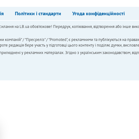
ія
Політики і стандарти
Угода конфіденційності
силання на LB.ua обов'язкове! Передрук, копіювання, відтворення або інше вико
ни компаній" / "Пресреліз" / "Promoted", є рекламними та публікуються на права
 редакція бере участь у підготовці цього контенту і поділяє думки, висловле
 оприлюднені у рекламних матеріалах. Згідно з українським законодавством, від