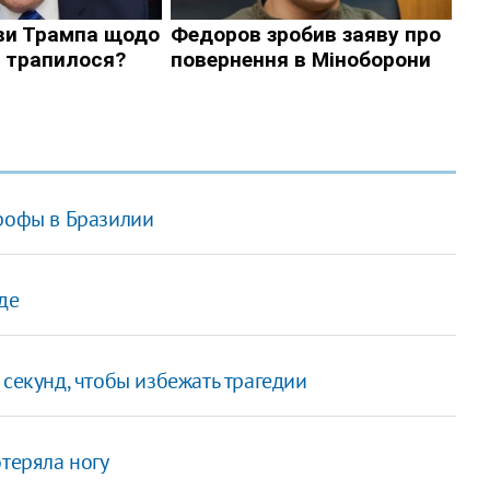
трофы в Бразилии
де
 секунд, чтобы избежать трагедии
отеряла ногу