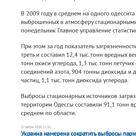
В 2009 году в среднем на одного одессита
выброшенных в атмосферу стационарными 
понедельник Главное управление статисти
При этом за год показатель загрязненнос
треть и составил 12,4 тыс. тонн вредных вещ
тонн окиси углерода, 1,3 тыс. тонн летучих
соединений азота, 904 тонны диоксида и 
частиц, 1,1 тыс. тонн диоксида углерода.
Выбросы стационарных источников загряз
территории Одессы составили 91,1 тонн вр
среднем по области.
27 квітня 2010, 11:51
Украина намерена сократить выбросы парн