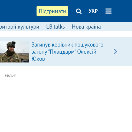
Підтримати
УКР
риторії культури
LB.talks
Нова країна
Загинув керівник пошукового
загону "Плацдарм" Олексій
Юков
РЕКЛАМА