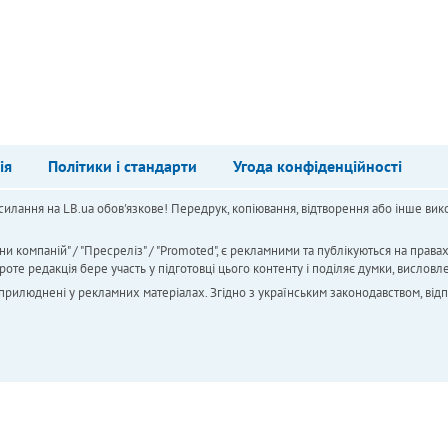
ія
Політики і стандарти
Угода конфіденційності
силання на LB.ua обов'язкове! Передрук, копіювання, відтворення або інше вико
ни компаній" / "Пресреліз" / "Promoted", є рекламними та публікуються на права
 редакція бере участь у підготовці цього контенту і поділяє думки, висловле
 оприлюднені у рекламних матеріалах. Згідно з українським законодавством, від