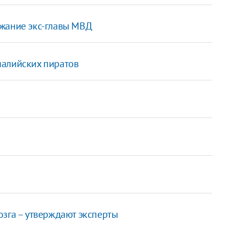
ржание экс-главы МВД
малийских пиратов
озга – утверждают эксперты