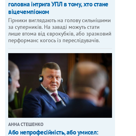
головна інтрига УПЛ в тому, хто стане
віцечемпіоном
Гірники виглядають на голову сильнішими
за суперників. На заваді можуть стати
лише втома від єврокубків, або зразковий
перформанс когось із переслідувачів.
АННА СТЕШЕНКО
Або непрофесійність, або умисел: