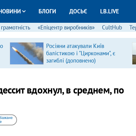
НОВИНИ
БЛОГИ
ДОСЬЄ
LB.LIVE
 грамотність
«Епіцентр виробників»
CultHub
Те
ро
Росіяни атакували Київ
балістикою і "Цирконами", є
загиблі (доповнено)
ссит вдохнул, в среднем, по
 бажане
e