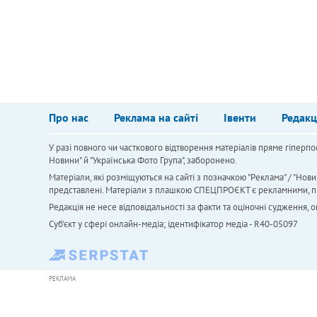
Про нас
Реклама на сайті
Івенти
Редакц
У разі повного чи часткового відтворення матеріалів пряме гіперпо
Новини" й "Українська Фото Група", заборонено.
Матеріали, які розміщуються на сайті з позначкою "Реклама" / "Нови
представлені. Матеріали з плашкою СПЕЦПРОЄКТ є рекламними, проте
Редакція не несе відповідальності за факти та оціночні судження,
Cуб'єкт у сфері онлайн-медіа; ідентифікатор медіа - R40-05097
РЕКЛАМА