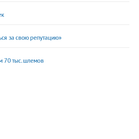
ек
ся за свою репутацию»
м 70 тыс. шлемов