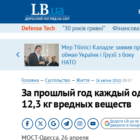
Defense Tech
“30 років гривні”
Фінансова
іцит»
Мер Тбілісі Каладзе заявив п
обман України і Грузії з боку
 далі з
НАТО
Головна
—
Суспільство
—
Життя
—
26 квітня 2010
, 09:57
За прошлый год каждый оде
12,3 кг вредных веществ
Додати LB.ua як
джерело в Googl
МОСТ-Одесса. 26 апреля