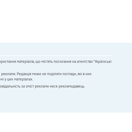
ристання матеріалів, що містять посилання на агентство "Українськi
х реклами. Редакція може не поділяти погляди, які в них
ні у цих матеріалах.
повідальність за зміст реклами несе рекламодавець.