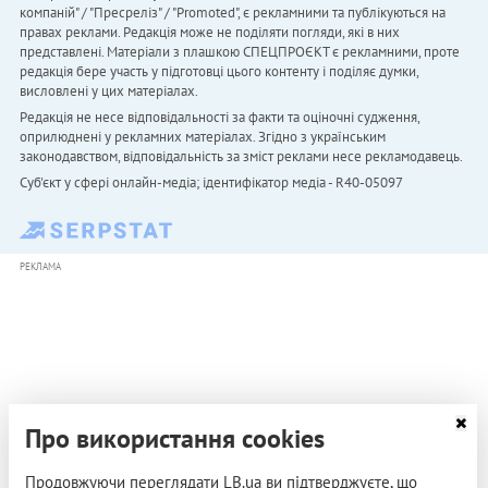
компаній" / "Пресреліз" / "Promoted", є рекламними та публікуються на
правах реклами. Редакція може не поділяти погляди, які в них
представлені. Матеріали з плашкою СПЕЦПРОЄКТ є рекламними, проте
редакція бере участь у підготовці цього контенту і поділяє думки,
висловлені у цих матеріалах.
Редакція не несе відповідальності за факти та оціночні судження,
оприлюднені у рекламних матеріалах. Згідно з українським
законодавством, відповідальність за зміст реклами несе рекламодавець.
Cуб'єкт у сфері онлайн-медіа; ідентифікатор медіа - R40-05097
РЕКЛАМА
Про використання cookies
Продовжуючи переглядати LB.ua ви підтверджуєте, що