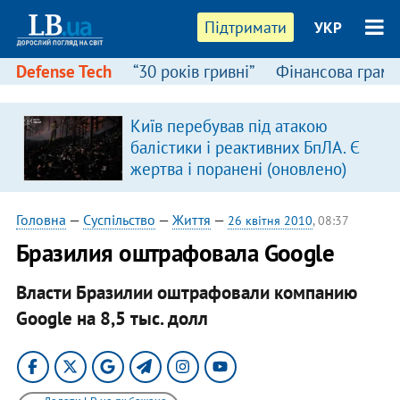
Підтримати
УКР
Defense Tech
“30 років гривні”
Фінансова грамо
Київ перебував під атакою
балістики і реактивних БпЛА. Є
жертва і поранені (оновлено)
Головна
—
Суспільство
—
Життя
—
26 квітня 2010
, 08:37
Бразилия оштрафовала Google
Власти Бразилии оштрафовали компанию
Google на 8,5 тыс. долл