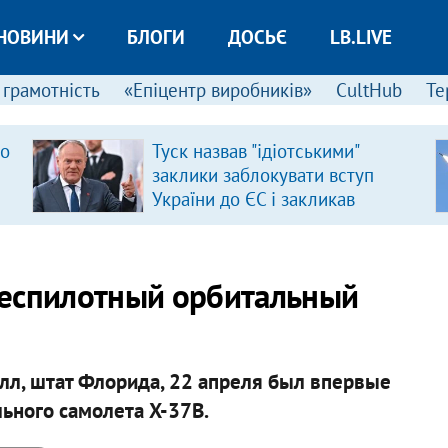
НОВИНИ
БЛОГИ
ДОСЬЄ
LB.LIVE
 грамотність
«Епіцентр виробників»
CultHub
Те
ро
Туск назвав "ідіотськими"
заклики заблокувати вступ
України до ЄС і закликав
припинити антиукраїнську
риторику
беспилотный орбитальный
лл, штат Флорида, 22 апреля был впервые
ьного самолета X-37B.