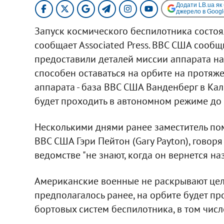
Додати LB.ua як
джерело в Googl
Запуск космического беспилотника состоял
сообщает Associated Press. ВВС США сообщ
предоставили деталей миссии аппарата на 
способен оставаться на орбите на протяж
аппарата - база ВВС США Ванденберг в Кал
будет проходить в автономном режиме до 
Несколькими днями ранее заместитель п
ВВС США Гэри Пейтон (Gary Payton), говоря
ведомстве "не знают, когда он вернется наз
Американские военные не раскрывают целе
предполагалось ранее, на орбите будет п
бортовых систем беспилотника, в том числ