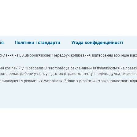
ія
Політики і стандарти
Угода конфіденційності
силання на LB.ua обов'язкове! Передрук, копіювання, відтворення або інше вико
ни компаній" / "Пресреліз" / "Promoted", є рекламними та публікуються на права
 редакція бере участь у підготовці цього контенту і поділяє думки, висловле
 оприлюднені у рекламних матеріалах. Згідно з українським законодавством, від