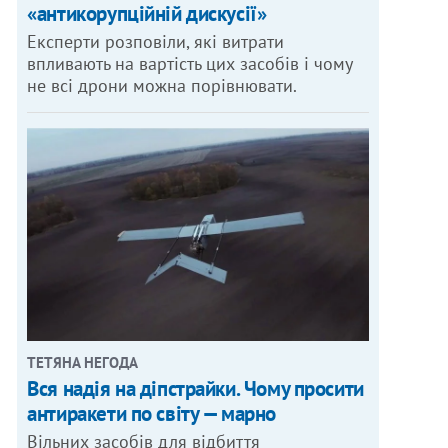
«антикорупційній дискусії»
Експерти розповіли, які витрати
впливають на вартість цих засобів і чому
не всі дрони можна порівнювати.
ТЕТЯНА НЕГОДА
Вся надія на діпстрайки. Чому просити
антиракети по світу — марно
Вільних засобів для відбиття