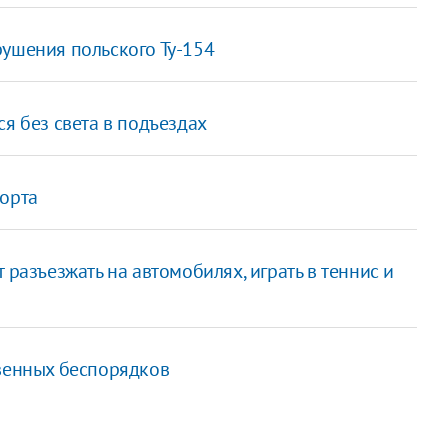
рушения польского Ту-154
я без света в подъездах
порта
 разъезжать на автомобилях, играть в теннис и
твенных беспорядков