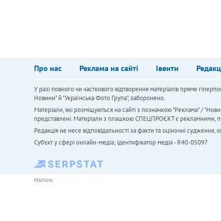
Про нас
Реклама на сайті
Івенти
Редакц
У разі повного чи часткового відтворення матеріалів пряме гіперпо
Новини" й "Українська Фото Група", заборонено.
Матеріали, які розміщуються на сайті з позначкою "Реклама" / "Нови
представлені. Матеріали з плашкою СПЕЦПРОЄКТ є рекламними, проте
Редакція не несе відповідальності за факти та оціночні судження,
Cуб'єкт у сфері онлайн-медіа; ідентифікатор медіа - R40-05097
РЕКЛАМА