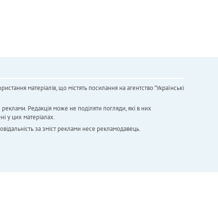
ристання матеріалів, що містять посилання на агентство "Українськi
х реклами. Редакція може не поділяти погляди, які в них
ні у цих матеріалах.
повідальність за зміст реклами несе рекламодавець.