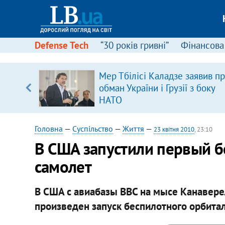
Defense Tech
“30 років гривні”
Фінансова
серця
Мер Тбілісі Каладзе заявив п
 кави
обман України і Грузії з боку
НАТО
Головна
—
Суспільство
—
Життя
—
23 квітня 2010
, 23:10
В США запустили первый 
самолет
В США с авиабазы ВВС на мысе Канавере
произведен запуск беспилотного орбитал