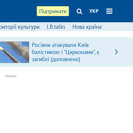
Підтримати
УКР
риторії культури
LB.talks
Нова країна
Росіяни атакували Київ
балістикою і "Цирконами", є
загиблі (доповнено)
РЕКЛАМА