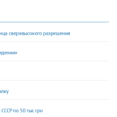
нца сверхвысокого разрешения
видении»
алку
СССР по 50 тыс грн