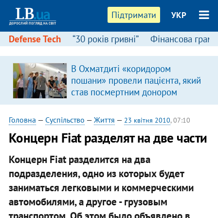
Підтримати
УКР
Defense Tech
“30 років гривні”
Фінансова грамо
В Охматдиті «коридором
пошани» провели пацієнта, який
став посмертним донором
Головна
—
Суспільство
—
Життя
—
23 квітня 2010
, 07:10
Концерн Fiat разделят на две части
Концерн Fiat разделится на два
подразделения, одно из которых будет
заниматься легковыми и коммерческими
автомобилями, а другое - грузовым
транспортом. Об этом было объявлено в