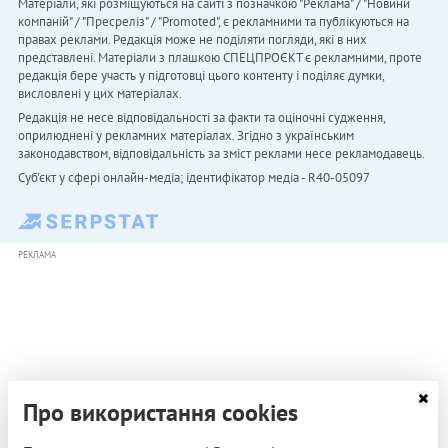
Матеріали, які розміщуються на сайті з позначкою "Реклама" / "Новини
компаній" / "Пресреліз" / "Promoted", є рекламними та публікуються на
правах реклами. Редакція може не поділяти погляди, які в них
представлені. Матеріали з плашкою СПЕЦПРОЄКТ є рекламними, проте
редакція бере участь у підготовці цього контенту і поділяє думки,
висловлені у цих матеріалах.
Редакція не несе відповідальності за факти та оціночні судження,
оприлюднені у рекламних матеріалах. Згідно з українським
законодавством, відповідальність за зміст реклами несе рекламодавець.
Cуб'єкт у сфері онлайн-медіа; ідентифікатор медіа - R40-05097
РЕКЛАМА
Про використання cookies