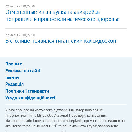
22 квітня 2010, 22:30
Отмененные из-за вулкана авиарейсы
поправили мировое климатическое здоровье
22 квітня 2010, 22:10
В столице появился гигантский калейдоскоп
Про нас
Реклама на сайті
Івенти
Редакція
Політики і стандарти
Угода конфіденційності
У разі повного чи часткового відтворення матеріалів пряме
гіперпосилання на LB.ua обов'язкове! Передрук, копіювання,
відтворення або інше використання матеріалів, що містять посилання на
агентство "Українськi Новини" й "Українська Фото Група", заборонено.