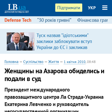
Підтримати
УКР
Defense Tech
“30 років гривні”
Фінансова грамо
:
Туск назвав "ідіотськими"
заклики заблокувати вступ
України до ЄС і закликав
припинити антиукраїнську
риторику
Головна
—
Суспільство
—
Життя
—
1 квітня 2010
, 08:48
Женщины на Азарова обиделись и
подали в суд
Президент международного
правозащитного центра Ла Страда-Украина
Екатерина Левченко и руководитель
негосударственной организации