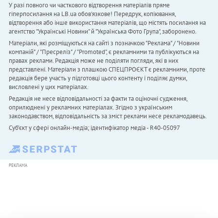
У разі повного чи часткового відтворення матеріалів пряме
гіперпосилання на LB.ua обов'язкове! Передрук, копіювання,
відтворення або інше використання матеріалів, що містять посилання на
агентство "Українськi Новини" й "Українська Фото Група", заборонено.
Матеріали, які розміщуються на сайті з позначкою "Реклама" / "Новини
компаній" / "Пресреліз" / "Promoted", є рекламними та публікуються на
правах реклами. Редакція може не поділяти погляди, які в них
представлені. Матеріали з плашкою СПЕЦПРОЄКТ є рекламними, проте
редакція бере участь у підготовці цього контенту і поділяє думки,
висловлені у цих матеріалах.
Редакція не несе відповідальності за факти та оціночні судження,
оприлюднені у рекламних матеріалах. Згідно з українським
законодавством, відповідальність за зміст реклами несе рекламодавець.
Cуб'єкт у сфері онлайн-медіа; ідентифікатор медіа - R40-05097
РЕКЛАМА