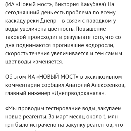
(ИА «Новый мост», Виктория Какубава) На
сегодняшний день есть проблема по всему
каскаду реки Днепр – в связи с паводком у
воды увеличена цветность. Повышение
таковой происходит в результате того, что со
дна поднимаются прогнившие водоросли,
скорость течения увеличивается и тем самым
цвет воды изменяется.
Об этом ИА «НОВЫЙ МОСТ» в эксклюзивном
комментарии сообщил Анатолий Алексеенков,
главный инженер «Днепрводоканала».
«Мы проводим тестирование воды, закупаем
новые реагенты. За март месяц около 1 млн
грн было истрачено на закупку реагентов, что