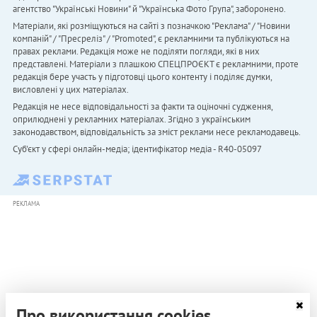
агентство "Українськi Новини" й "Українська Фото Група", заборонено.
Матеріали, які розміщуються на сайті з позначкою "Реклама" / "Новини
компаній" / "Пресреліз" / "Promoted", є рекламними та публікуються на
правах реклами. Редакція може не поділяти погляди, які в них
представлені. Матеріали з плашкою СПЕЦПРОЄКТ є рекламними, проте
редакція бере участь у підготовці цього контенту і поділяє думки,
висловлені у цих матеріалах.
Редакція не несе відповідальності за факти та оціночні судження,
оприлюднені у рекламних матеріалах. Згідно з українським
законодавством, відповідальність за зміст реклами несе рекламодавець.
Cуб'єкт у сфері онлайн-медіа; ідентифікатор медіа - R40-05097
РЕКЛАМА
Про використання cookies