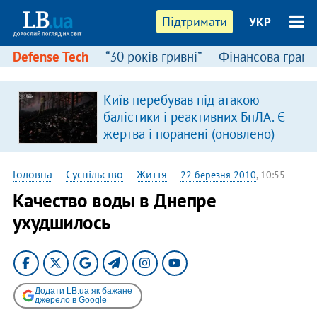
Підтримати
УКР
Defense Tech
“30 років гривні”
Фінансова грамо
Київ перебував під атакою
балістики і реактивних БпЛА. Є
жертва і поранені (оновлено)
Головна
—
Суспільство
—
Життя
—
22 березня 2010
, 10:55
Качество воды в Днепре
ухудшилось
Додати LB.ua як бажане
джерело в Google