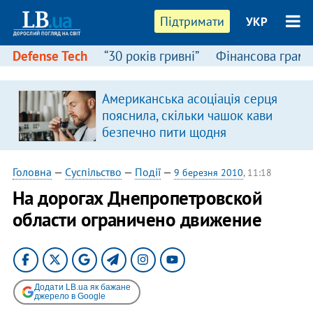
Підтримати
УКР
Defense Tech
“30 років гривні”
Фінансова грамо
Американська асоціація серця
пояснила, скільки чашок кави
безпечно пити щодня
Головна
—
Суспільство
—
Події
—
9 березня 2010
, 11:18
На дорогах Днепропетровской
области ограничено движение
Додати LB.ua як бажане
джерело в Google