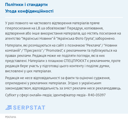
Політики і стандарти
Угода конфіденційності
У разі повного чи часткового відтворення матеріалів пряме
гіперпосилання на LB.ua обов'язкове! Передрук, копіювання,
відтворення або інше використання матеріалів, що містять посилання на
агентство "Українськi Новини" й "Українська Фото Група", заборонено.
Матеріали, які розміщуються на сайті з позначкою "Реклама" / "Новини
компаній" / "Пресреліз" / "Promoted", є рекламними та публікуються на
правах реклами. Редакція може не поділяти погляди, які в них
представлені. Матеріали з плашкою СПЕЦПРОЄКТ є рекламними, проте
редакція бере участь у підготовці цього контенту і поділяє думки,
висловлені у цих матеріалах.
Редакція не несе відповідальності за факти та оціночні судження,
оприлюднені у рекламних матеріалах. Згідно з українським
законодавством, відповідальність за зміст реклами несе рекламодавець.
Cуб'єкт у сфері онлайн-медіа; ідентифікатор медіа - R40-05097
РЕКЛАМА