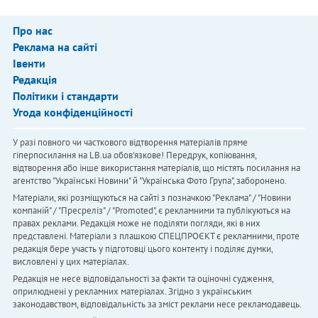
Про нас
Реклама на сайті
Івенти
Редакція
Політики і стандарти
Угода конфіденційності
У разі повного чи часткового відтворення матеріалів пряме
гіперпосилання на LB.ua обов'язкове! Передрук, копіювання,
відтворення або інше використання матеріалів, що містять посилання на
агентство "Українськi Новини" й "Українська Фото Група", заборонено.
Матеріали, які розміщуються на сайті з позначкою "Реклама" / "Новини
компаній" / "Пресреліз" / "Promoted", є рекламними та публікуються на
правах реклами. Редакція може не поділяти погляди, які в них
представлені. Матеріали з плашкою СПЕЦПРОЄКТ є рекламними, проте
редакція бере участь у підготовці цього контенту і поділяє думки,
висловлені у цих матеріалах.
Редакція не несе відповідальності за факти та оціночні судження,
оприлюднені у рекламних матеріалах. Згідно з українським
законодавством, відповідальність за зміст реклами несе рекламодавець.