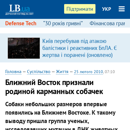
Підтримати
УКР
Defense Tech
“30 років гривні”
Фінансова грамо
Київ перебував під атакою
балістики і реактивних БпЛА. Є
жертва і поранені (оновлено)
Головна
—
Суспільство
—
Життя
—
25 лютого 2010
, 07:10
Ближний Восток признали
родиной карманных собачек
Собаки небольших размеров впервые
появились на Ближнем Востоке. К такому
выводу пришла группа ученых,
исследовавших мутации в ДНК животных.