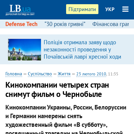
Підтримати
УКР
Defense Tech
“30 років гривні”
Фінансова грамо
Поліція отримала заяву щодо
незаконності проведення у
Почаївській лаврі хресної ходи
Головна
—
Суспільство
—
Життя
—
23 лютого 2010
, 11:35
Кинокомпании четырех стран
снимут фильм о Чернобыле
Кинокомпании Украины, России, Белоруссии
и Германии намерены снять
художественный фильм «В субботу»,
посвященный трагедии на Чернобыльской