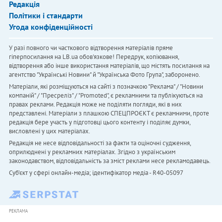
Редакція
Політики і стандарти
Угода конфіденційності
У разі повного чи часткового відтворення матеріалів пряме
гіперпосилання на LB.ua обов'язкове! Передрук, копіювання,
відтворення або інше використання матеріалів, що містять посилання на
агентство "Українськi Новини" й "Українська Фото Група", заборонено.
Матеріали, які розміщуються на сайті з позначкою "Реклама" / "Новини
компаній" / "Пресреліз" / "Promoted", є рекламними та публікуються на
правах реклами. Редакція може не поділяти погляди, які в них
представлені. Матеріали з плашкою СПЕЦПРОЄКТ є рекламними, проте
редакція бере участь у підготовці цього контенту і поділяє думки,
висловлені у цих матеріалах.
Редакція не несе відповідальності за факти та оціночні судження,
оприлюднені у рекламних матеріалах. Згідно з українським
законодавством, відповідальність за зміст реклами несе рекламодавець.
Cуб'єкт у сфері онлайн-медіа; ідентифікатор медіа - R40-05097
РЕКЛАМА