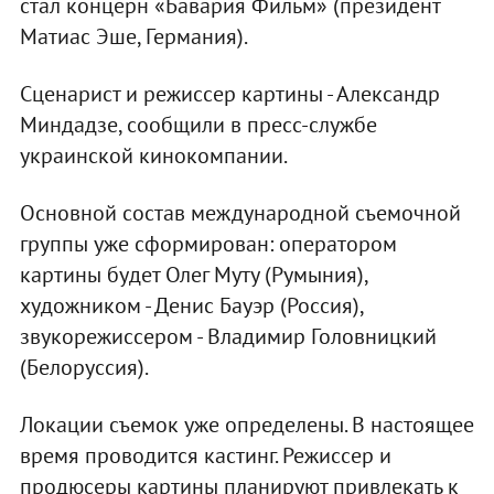
стал концерн «Бавария Фильм» (президент
Матиас Эше, Германия).
Сценарист и режиссер картины - Александр
Миндадзе, сообщили в пресс-службе
украинской кинокомпании.
Основной состав международной съемочной
группы уже сформирован: оператором
картины будет Олег Муту (Румыния),
художником - Денис Бауэр (Россия),
звукорежиссером - Владимир Головницкий
(Белоруссия).
Локации съемок уже определены. В настоящее
время проводится каcтинг. Режиссер и
продюсеры картины планируют привлекать к