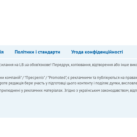
ія
Політики і стандарти
Угода конфіденційності
силання на LB.ua обов'язкове! Передрук, копіювання, відтворення або інше вико
ни компаній" / "Пресреліз" / "Promoted", є рекламними та публікуються на права
 редакція бере участь у підготовці цього контенту і поділяє думки, висловле
 оприлюднені у рекламних матеріалах. Згідно з українським законодавством, від