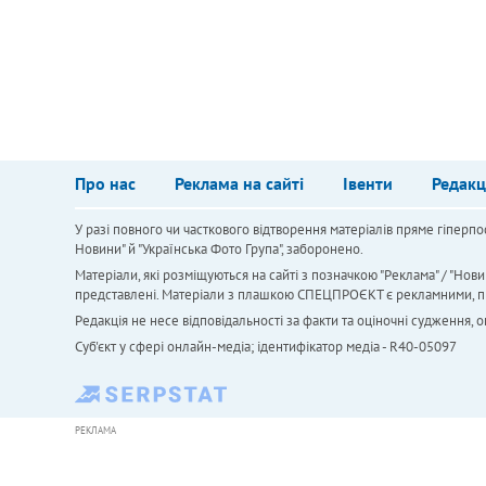
Про нас
Реклама на сайті
Івенти
Редакц
У разі повного чи часткового відтворення матеріалів пряме гіперпо
Новини" й "Українська Фото Група", заборонено.
Матеріали, які розміщуються на сайті з позначкою "Реклама" / "Нови
представлені. Матеріали з плашкою СПЕЦПРОЄКТ є рекламними, проте
Редакція не несе відповідальності за факти та оціночні судження,
Cуб'єкт у сфері онлайн-медіа; ідентифікатор медіа - R40-05097
РЕКЛАМА