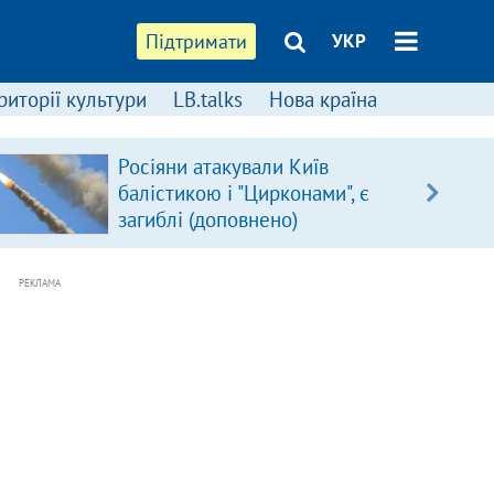
Підтримати
УКР
риторії культури
LB.talks
Нова країна
Росіяни атакували Київ
балістикою і "Цирконами", є
загиблі (доповнено)
РЕКЛАМА