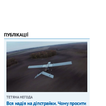
ПУБЛІКАЦІЇ
ТЕТЯНА НЕГОДА
Вся надія на діпстрайки. Чому просити