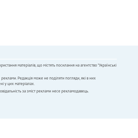
ристання матеріалів, що містять посилання на агентство "Українськi
х реклами. Редакція може не поділяти погляди, які в них
ні у цих матеріалах.
повідальність за зміст реклами несе рекламодавець.