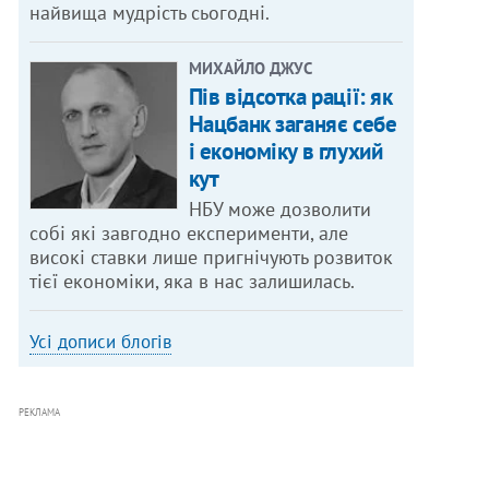
найвища мудрість сьогодні.
МИХАЙЛО ДЖУС
Пів відсотка рації: як
Нацбанк заганяє себе
і економіку в глухий
кут
НБУ може дозволити
собі які завгодно експерименти, але
високі ставки лише пригнічують розвиток
тієї економіки, яка в нас залишилась.
Усі дописи блогів
РЕКЛАМА