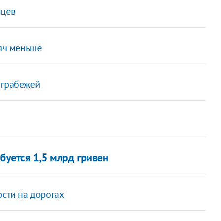
нцев
сяч меньше
 грабежей
буется 1,5 млрд гривен
ости на дорогах