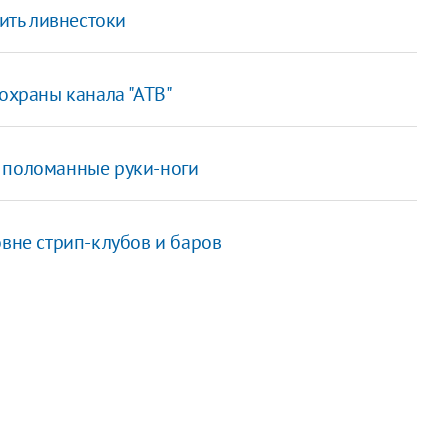
тить ливнестоки
 охраны канала "АТВ"
 поломанные руки-ноги
овне стрип-клубов и баров