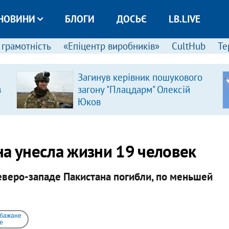
НОВИНИ
БЛОГИ
ДОСЬЄ
LB.LIVE
 грамотність
«Епіцентр виробників»
CultHub
Те
Загинув керівник пошукового
в
загону "Плацдарм" Олексій
Юков
на унесла жизни 19 человек
еверо-западе Пакистана погибли, по меньшей
 бажане
e