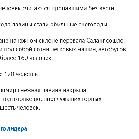
человек считаются пропавшими без вести.
ода лавины стали обильные снегопады.
ане на южном склоне перевала Саланг сошло
и под собой сотни легковых машин, автобусов
 более 160 человек.
е 120 человек
ашмир снежная лавина накрыла
о подготовке военнослужащих горных
шесть человек.
его лидера