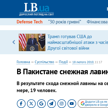
Defense Tech
“30 років гривні”
Фінансова
ою
Трамп готував США до
пЛА. Є
наймасштабнішої атаки з часі
лено)
Другої світової війни
Головна
—
Суспільство
—
Події
—
18 лютого 2010
, 11:17
В Пакистане снежная лави
В результате схода снежной лавины на с
мере, 19 человек.
Додати LB.ua як
джерело в Googl