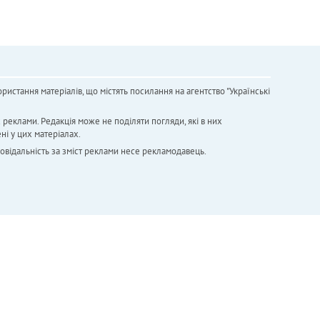
ристання матеріалів, що містять посилання на агентство "Українськi
х реклами. Редакція може не поділяти погляди, які в них
ні у цих матеріалах.
повідальність за зміст реклами несе рекламодавець.