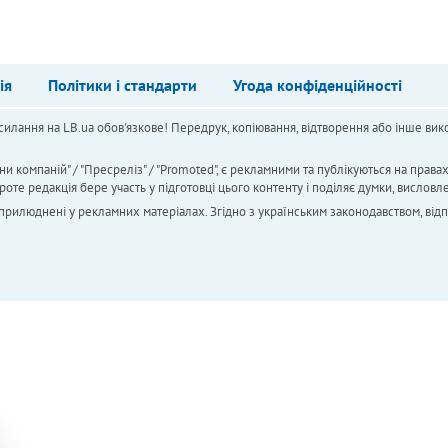
ія
Політики і стандарти
Угода конфіденційності
силання на LB.ua обов'язкове! Передрук, копіювання, відтворення або інше вико
ни компаній" / "Пресреліз" / "Promoted", є рекламними та публікуються на права
 редакція бере участь у підготовці цього контенту і поділяє думки, висловле
 оприлюднені у рекламних матеріалах. Згідно з українським законодавством, від