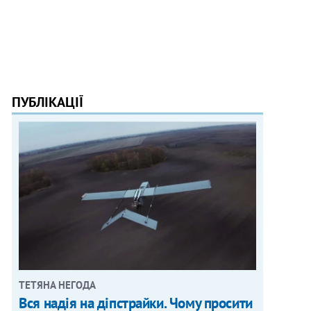
ПУБЛІКАЦІЇ
ТЕТЯНА НЕГОДА
Вся надія на діпстрайки. Чому просити