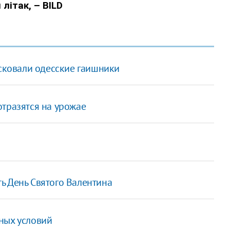
исковали одесские гаишники
отразятся на урожае
ь День Святого Валентина
ных условий