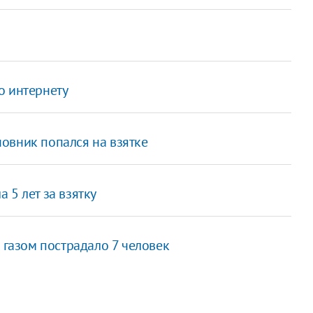
о интернету
овник попался на взятке
 5 лет за взятку
 газом пострадало 7 человек