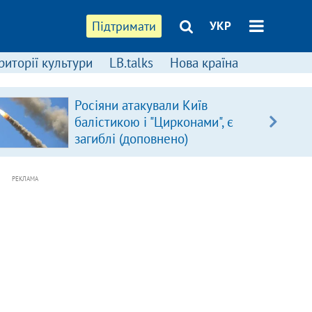
Підтримати
УКР
риторії культури
LB.talks
Нова країна
Росіяни атакували Київ
балістикою і "Цирконами", є
загиблі (доповнено)
РЕКЛАМА