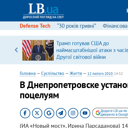
Defense Tech
“30 років гривні”
Фінансова
серця
Трамп готував США до
 кави
наймасштабнішої атаки з часі
Другої світової війни
Головна
—
Суспільство
—
Життя
—
12 лютого 2010
, 14:52
В Днепропетровске устано
поцелуям
Додати LB.ua як
джерело в Googl
(ИА «Новый мост», Ирина Парсаданова) 14