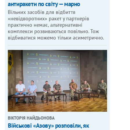
антиракети по світу — марно
Вільних засобів для відбиття
«невідворотних» ракет у партнерів
практично немає, альтернативні
комплекси розвиваються повільно. Тож
відбиватися можемо тільки асиметрично.
ВІКТОРІЯ НАЙДЬОНОВА
Військові «Азову» розповіли, як