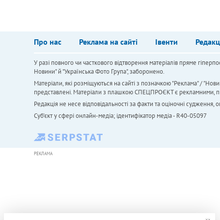
Про нас
Реклама на сайті
Івенти
Редакц
У разі повного чи часткового відтворення матеріалів пряме гіперпо
Новини" й "Українська Фото Група", заборонено.
Матеріали, які розміщуються на сайті з позначкою "Реклама" / "Нови
представлені. Матеріали з плашкою СПЕЦПРОЄКТ є рекламними, проте
Редакція не несе відповідальності за факти та оціночні судження,
Cуб'єкт у сфері онлайн-медіа; ідентифікатор медіа - R40-05097
РЕКЛАМА