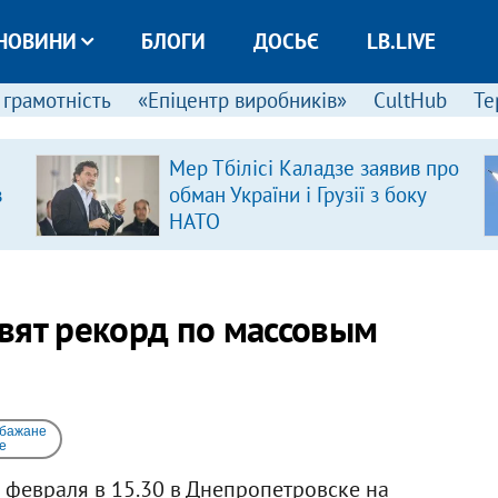
НОВИНИ
БЛОГИ
ДОСЬЄ
LB.LIVE
 грамотність
«Епіцентр виробників»
CultHub
Те
Мер Тбілісі Каладзе заявив про
в
обман України і Грузії з боку
НАТО
вят рекорд по массовым
 бажане
e
 февраля в 15.30 в Днепропетровске на