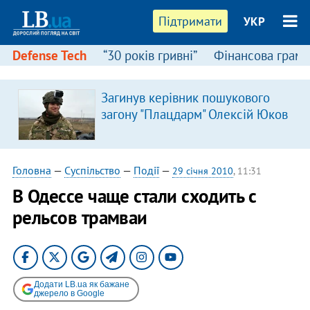
Підтримати
УКР
Defense Tech
“30 років гривні”
Фінансова грамо
Загинув керівник пошукового
загону "Плацдарм" Олексій Юков
Головна
—
Суспільство
—
Події
—
29 січня 2010
, 11:31
В Одессе чаще стали сходить с
рельсов трамваи
Додати LB.ua як бажане
джерело в Google