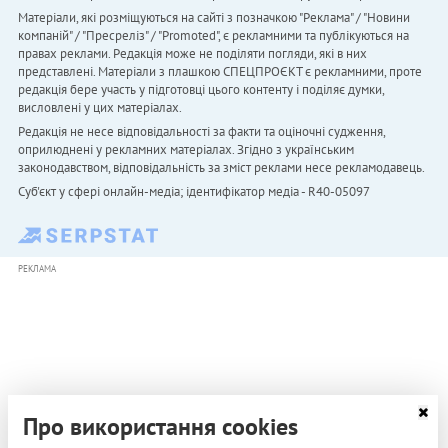
Матеріали, які розміщуються на сайті з позначкою "Реклама" / "Новини
компаній" / "Пресреліз" / "Promoted", є рекламними та публікуються на
правах реклами. Редакція може не поділяти погляди, які в них
представлені. Матеріали з плашкою СПЕЦПРОЄКТ є рекламними, проте
редакція бере участь у підготовці цього контенту і поділяє думки,
висловлені у цих матеріалах.
Редакція не несе відповідальності за факти та оціночні судження,
оприлюднені у рекламних матеріалах. Згідно з українським
законодавством, відповідальність за зміст реклами несе рекламодавець.
Cуб'єкт у сфері онлайн-медіа; ідентифікатор медіа - R40-05097
РЕКЛАМА
Про використання cookies