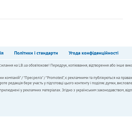
ія
Політики і стандарти
Угода конфіденційності
силання на LB.ua обов'язкове! Передрук, копіювання, відтворення або інше вико
ни компаній" / "Пресреліз" / "Promoted", є рекламними та публікуються на права
 редакція бере участь у підготовці цього контенту і поділяє думки, висловле
 оприлюднені у рекламних матеріалах. Згідно з українським законодавством, від