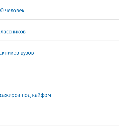
00 человек
классников
скников вузов
ссажиров под кайфом