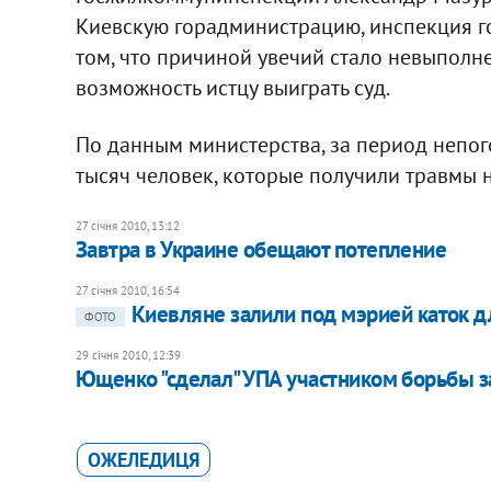
Киевскую горадминистрацию, инспекция г
том, что причиной увечий стало невыполне
возможность истцу выиграть суд.
По данным министерства, за период непог
тысяч человек, которые получили травмы н
27 січня 2010, 13:12
Завтра в Украине обещают потепление
27 січня 2010, 16:54
Киевляне залили под мэрией каток 
ФОТО
29 січня 2010, 12:39
Ющенко "сделал" УПА участником борьбы з
ОЖЕЛЕДИЦЯ