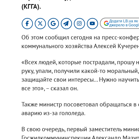
(КГГА).
Додати LB.ua як
джерело в Googl
Об этом сообщил сегодня на пресс-конфе
коммунального хозяйства Алексей Кучерен
«Всех людей, которые пострадали, прошу н
руку, упали, получили какой-то моральный
защищайте свои интересы... Нужно научить
все это», – сказал он.
Также министр посоветовал обращаться в 
аварию из-за гололеда.
В свою очередь, первый заместитель мини
Госжилкоммунинспекции Александр Мазурчак