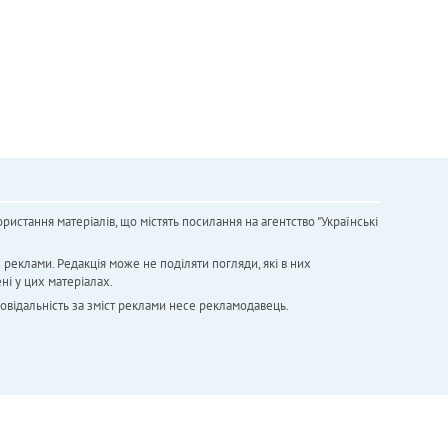
ристання матеріалів, що містять посилання на агентство "Українськi
х реклами. Редакція може не поділяти погляди, які в них
ні у цих матеріалах.
повідальність за зміст реклами несе рекламодавець.