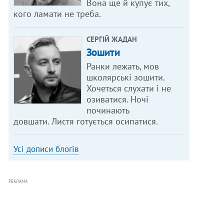
Вона ще й купує тих,
кого ламати не треба.
СЕРГІЙ ЖАДАН
Зошити
Ранки лежать, мов
школярські зошити.
Хочеться слухати і не
озиватися. Ночі
починають
довшати. Листя готується осипатися.
Усі дописи блогів
РЕКЛАМА