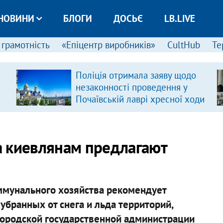
НОВИНИ
БЛОГИ
ДОСЬЄ
LB.LIVE
 грамотність
«Епіцентр виробників»
CultHub
Те
Поліція отримала заяву щодо
незаконності проведення у
Почаївській лаврі хресної ходи
а киевлянам предлагают
мунального хозяйства рекомендует
бранных от снега и льда территорий,
 городской государственной администрации