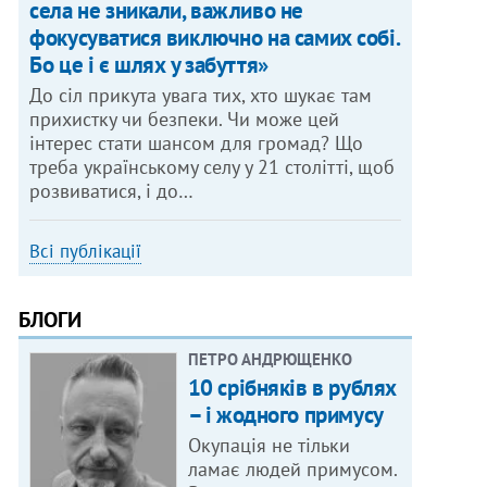
села не зникали, важливо не
фокусуватися виключно на самих собі.
Бо це і є шлях у забуття»
До сіл прикута увага тих, хто шукає там
прихистку чи безпеки. Чи може цей
інтерес стати шансом для громад? Що
треба українському селу у 21 столітті, щоб
розвиватися, і до…
Всі публікації
БЛОГИ
ПЕТРО АНДРЮЩЕНКО
10 срібняків в рублях
– і жодного примусу
Окупація не тільки
ламає людей примусом.