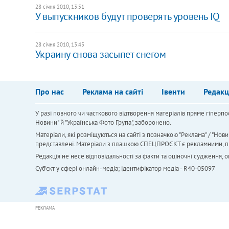
28 січня 2010, 13:51
У выпускников будут проверять уровень IQ
28 січня 2010, 13:45
Украину снова засыпет снегом
Про нас
Реклама на сайті
Івенти
Редакц
У разі повного чи часткового відтворення матеріалів пряме гіперпо
Новини" й "Українська Фото Група", заборонено.
Матеріали, які розміщуються на сайті з позначкою "Реклама" / "Нови
представлені. Матеріали з плашкою СПЕЦПРОЄКТ є рекламними, проте
Редакція не несе відповідальності за факти та оціночні судження,
Cуб'єкт у сфері онлайн-медіа; ідентифікатор медіа - R40-05097
РЕКЛАМА