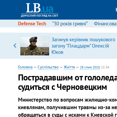
Defense Tech
“30 років гривні”
Фінансова
Загинув керівник пошукового
уп
загону "Плацдарм" Олексій
Юков
ку
Головна
—
Суспільство
—
Життя
—
28 січня 2010
, 15:34
Пострадавшим от гололед
судиться с Черновецким
Министерство по вопросам жилищно-ком
киевлянам, получившим травмы из-за неу
обращаться в суды с исками к Киевской