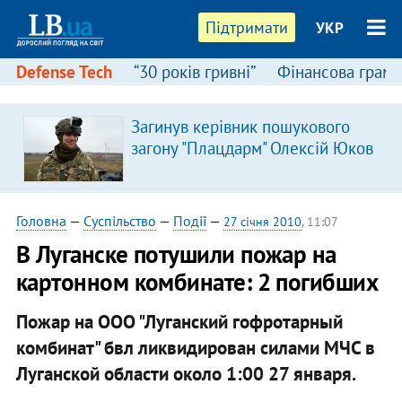
Підтримати
УКР
Defense Tech
“30 років гривні”
Фінансова грамо
Загинув керівник пошукового
загону "Плацдарм" Олексій Юков
Головна
—
Суспільство
—
Події
—
27 січня 2010
, 11:07
В Луганске потушили пожар на
картонном комбинате: 2 погибших
Пожар на ООО "Луганский гофротарный
комбинат" бвл ликвидирован силами МЧС в
Луганской области около 1:00 27 января.