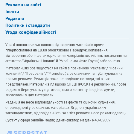
Реклама на сайті
Івенти
Редакція
Політики і стандарти
Угода конфіденційності
У разі повного чи часткового відтворення матеріалів пряме
гіперпосилання на LB.ua обов'язкове! Передрук, копіювання,
відтворення або інше використання матеріалів, що містять посилання на
агентство "Українськi Новини" й "Українська Фото Група", заборонено.
Матеріали, які розміщуються на сайті з позначкою "Реклама" / "Новини
компаній" / "Пресреліз" / "Promoted", є рекламними та публікуються на
правах реклами. Редакція може не поділяти погляди, які в них
представлені. Матеріали з плашкою СПЕЦПРОЄКТ є рекламними, проте
редакція бере участь у підготовці цього контенту і поділяє думки,
висловлені у цих матеріалах.
Редакція не несе відповідальності за факти та оціночні судження,
оприлюднені у рекламних матеріалах. Згідно з українським
законодавством, відповідальність за зміст реклами несе рекламодавець.
Cуб'єкт у сфері онлайн-медіа; ідентифікатор медіа - R40-05097