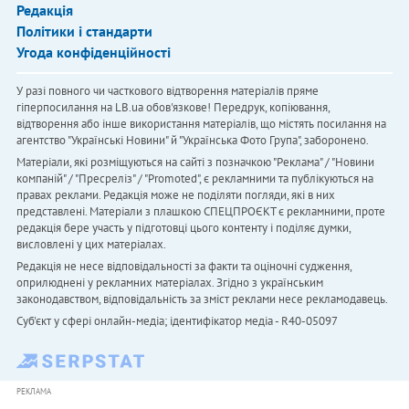
Редакція
Політики і стандарти
Угода конфіденційності
У разі повного чи часткового відтворення матеріалів пряме
гіперпосилання на LB.ua обов'язкове! Передрук, копіювання,
відтворення або інше використання матеріалів, що містять посилання на
агентство "Українськi Новини" й "Українська Фото Група", заборонено.
Матеріали, які розміщуються на сайті з позначкою "Реклама" / "Новини
компаній" / "Пресреліз" / "Promoted", є рекламними та публікуються на
правах реклами. Редакція може не поділяти погляди, які в них
представлені. Матеріали з плашкою СПЕЦПРОЄКТ є рекламними, проте
редакція бере участь у підготовці цього контенту і поділяє думки,
висловлені у цих матеріалах.
Редакція не несе відповідальності за факти та оціночні судження,
оприлюднені у рекламних матеріалах. Згідно з українським
законодавством, відповідальність за зміст реклами несе рекламодавець.
Cуб'єкт у сфері онлайн-медіа; ідентифікатор медіа - R40-05097
РЕКЛАМА