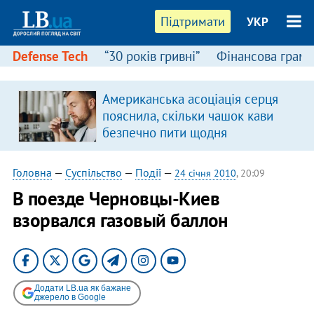
Підтримати
УКР
Defense Tech
“30 років гривні”
Фінансова грамо
Американська асоціація серця
в
пояснила, скільки чашок кави
безпечно пити щодня
Головна
—
Суспільство
—
Події
—
24 січня 2010
, 20:09
В поезде Черновцы-Киев
взорвался газовый баллон
Додати LB.ua як бажане
джерело в Google