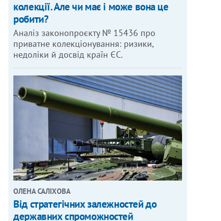
колекції. Але чи має і може вона це
робити?
Аналіз законопроєкту № 15436 про
приватне колекціонування: ризики,
недоліки й досвід країн ЄС.
ОЛЕНА САЛІХОВА
Від стратегічних залежностей до
державних спроможностей