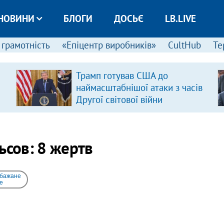
НОВИНИ
БЛОГИ
ДОСЬЄ
LB.LIVE
 грамотність
«Епіцентр виробників»
CultHub
Те
Трамп готував США до
наймасштабнішої атаки з часів
Другої світової війни
ьсов: 8 жертв
 бажане
e