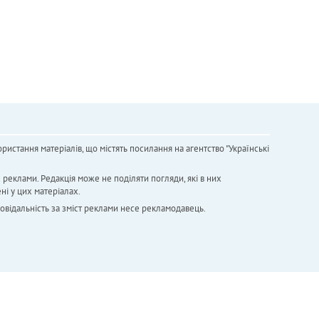
ристання матеріалів, що містять посилання на агентство "Українськi
х реклами. Редакція може не поділяти погляди, які в них
ні у цих матеріалах.
повідальність за зміст реклами несе рекламодавець.