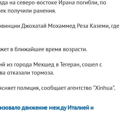
зда на северо-востоке Ирана погибли, по
век получили ранения.
овинции Джохатай Мохаммед Реза Каземи, где
ожет в ближайшее время возрасти.
й из города Мехшед в Тегеран, сошел с
ва отказали тормоза.
няет полиция, сообщает агентство "Xinhua".
лизовало движение между Италией и