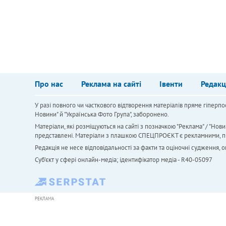
Про нас
Реклама на сайті
Івенти
Редакц
У разі повного чи часткового відтворення матеріалів пряме гіперпо
Новини" й "Українська Фото Група", заборонено.
Матеріали, які розміщуються на сайті з позначкою "Реклама" / "Нови
представлені. Матеріали з плашкою СПЕЦПРОЄКТ є рекламними, проте
Редакція не несе відповідальності за факти та оціночні судження,
Cуб'єкт у сфері онлайн-медіа; ідентифікатор медіа - R40-05097
РЕКЛАМА