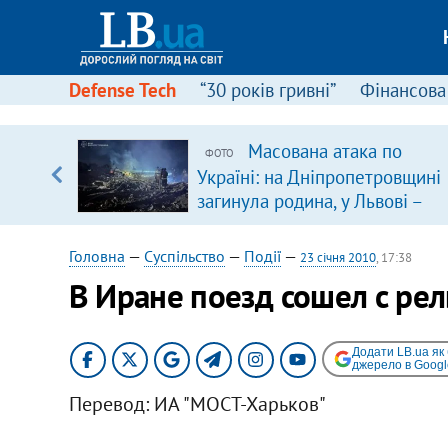
Defense Tech
“30 років гривні”
Фінансова
щодо
Масована атака по
ФОТО
 у
Україні: на Дніпропетровщині
ої ходи
загинула родина, у Львові –
удар по багатоповерхівках
(доповнюється)
Головна
—
Суспільство
—
Події
—
23 січня 2010
, 17:38
В Иране поезд сошел с рел
Додати LB.ua як
джерело в Googl
Перевод: ИА "МОСТ-Харьков"