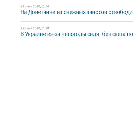
23 січня 2010, 11:34
На Донетчине из снежных заносов освобод
23 січня 2010, 11:20
В Украине из-за непогоды сидят без света п