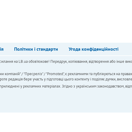
ія
Політики і стандарти
Угода конфіденційності
силання на LB.ua обов'язкове! Передрук, копіювання, відтворення або інше вико
ни компаній" / "Пресреліз" / "Promoted", є рекламними та публікуються на права
 редакція бере участь у підготовці цього контенту і поділяє думки, висловле
 оприлюднені у рекламних матеріалах. Згідно з українським законодавством, від