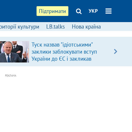
Підтримати
УКР
риторії культури
LB.talks
Нова країна
Туск назвав "ідіотськими"
заклики заблокувати вступ
України до ЄС і закликав
припинити антиукраїнську
риторику
РЕКЛАМА