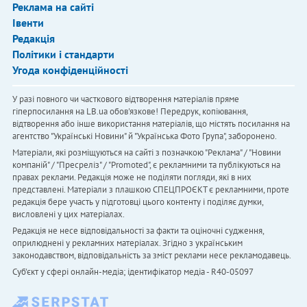
Реклама на сайті
Івенти
Редакція
Політики і стандарти
Угода конфіденційності
У разі повного чи часткового відтворення матеріалів пряме
гіперпосилання на LB.ua обов'язкове! Передрук, копіювання,
відтворення або інше використання матеріалів, що містять посилання на
агентство "Українськi Новини" й "Українська Фото Група", заборонено.
Матеріали, які розміщуються на сайті з позначкою "Реклама" / "Новини
компаній" / "Пресреліз" / "Promoted", є рекламними та публікуються на
правах реклами. Редакція може не поділяти погляди, які в них
представлені. Матеріали з плашкою СПЕЦПРОЄКТ є рекламними, проте
редакція бере участь у підготовці цього контенту і поділяє думки,
висловлені у цих матеріалах.
Редакція не несе відповідальності за факти та оціночні судження,
оприлюднені у рекламних матеріалах. Згідно з українським
законодавством, відповідальність за зміст реклами несе рекламодавець.
Cуб'єкт у сфері онлайн-медіа; ідентифікатор медіа - R40-05097