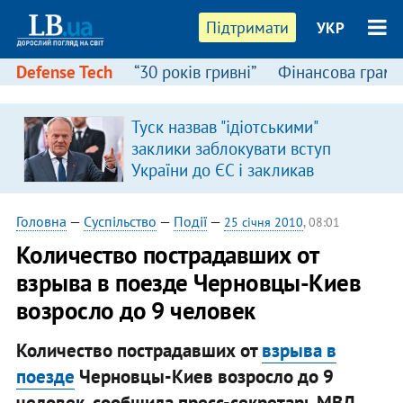
Підтримати
УКР
Defense Tech
“30 років гривні”
Фінансова грамо
Туск назвав "ідіотськими"
в
заклики заблокувати вступ
України до ЄС і закликав
припинити антиукраїнську
риторику
Головна
—
Суспільство
—
Події
—
25 січня 2010
, 08:01
Количество пострадавших от
взрыва в поезде Черновцы-Киев
возросло до 9 человек
Количество пострадавших от
взрыва в
поезде
Черновцы-Киев возросло до 9
человек, сообщила пресс-секретарь МВД