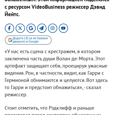
с ресурсом VideoBusiness режиссер Дэвид
Йейтс.
Додати LB.ua як бажане
джерело в Google
«У нас есть сцена с крестражем, в котором
заключена часть души Волан-де-Морта. Этот
артефакт защищает себя, проецируя ужасные
видения. Рон, в частности, видит, как Гарри с
Гермионой обнимаются и целуются. Вот здесь
то Гарри и предстоит обнажиться», - сказал
режиссер.
Стоит отметить, что Рэдклифф и раньше
представал перед зрителями обнаженным,