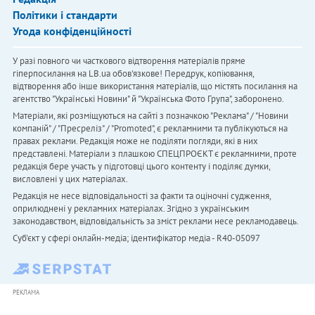
Політики і стандарти
Угода конфіденційності
У разі повного чи часткового відтворення матеріалів пряме
гіперпосилання на LB.ua обов'язкове! Передрук, копіювання,
відтворення або інше використання матеріалів, що містять посилання на
агентство "Українськi Новини" й "Українська Фото Група", заборонено.
Матеріали, які розміщуються на сайті з позначкою "Реклама" / "Новини
компаній" / "Пресреліз" / "Promoted", є рекламними та публікуються на
правах реклами. Редакція може не поділяти погляди, які в них
представлені. Матеріали з плашкою СПЕЦПРОЄКТ є рекламними, проте
редакція бере участь у підготовці цього контенту і поділяє думки,
висловлені у цих матеріалах.
Редакція не несе відповідальності за факти та оціночні судження,
оприлюднені у рекламних матеріалах. Згідно з українським
законодавством, відповідальність за зміст реклами несе рекламодавець.
Cуб'єкт у сфері онлайн-медіа; ідентифікатор медіа - R40-05097
РЕКЛАМА