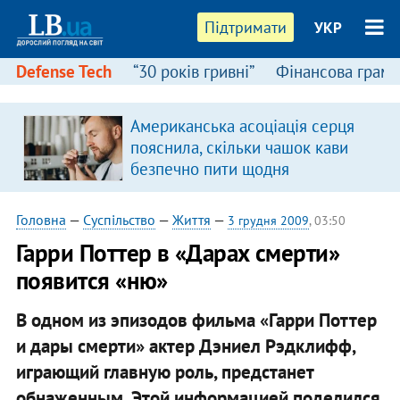
Підтримати
УКР
Defense Tech
“30 років гривні”
Фінансова грамо
:
Американська асоціація серця
пояснила, скільки чашок кави
безпечно пити щодня
Головна
—
Суспільство
—
Життя
—
3 грудня 2009
, 03:50
Гарри Поттер в «Дарах смерти»
появится «ню»
В одном из эпизодов фильма «Гарри Поттер
и дары смерти» актер Дэниел Рэдклифф,
играющий главную роль, предстанет
обнаженным. Этой информацией поделился