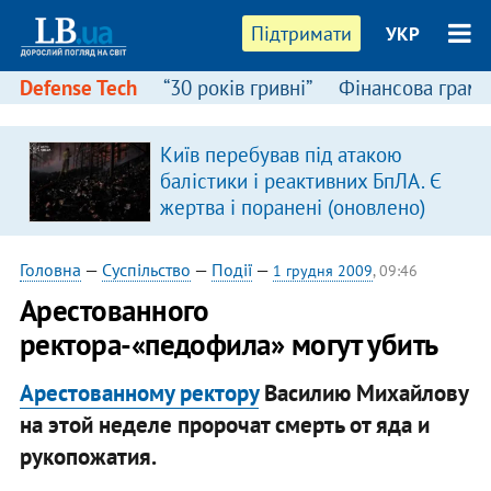
Підтримати
УКР
Defense Tech
“30 років гривні”
Фінансова грамо
Київ перебував під атакою
балістики і реактивних БпЛА. Є
жертва і поранені (оновлено)
Головна
—
Суспільство
—
Події
—
1 грудня 2009
, 09:46
Арестованного
ректора-«педофила» могут убить
Арестованному ректору
Василию Михайлову
на этой неделе пророчат смерть от яда и
рукопожатия.