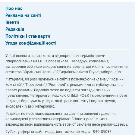
Про нас
Реклама на сайті
Івенти
Редакція
Політики і стандарти
Угода конфіденційності
У разі повного чи часткового відтворення матеріалів пряме
гіперпосилання на LB.ua обов'язкове! Передрук, копіювання,
відтворення або інше використання матеріалів, що містять посилання на
агентство "Українськi Новини" й "Українська Фото Група", заборонено.
Матеріали, які розміщуються на сайті з позначкою "Реклама" / "Новини
компаній" / "Пресреліз" / "Promoted", є рекламними та публікуються на
правах реклами. Редакція може не поділяти погляди, які в них
представлені. Матеріали з плашкою СПЕЦПРОЄКТ є рекламними, проте
редакція бере участь у підготовці цього контенту і поділяє думки,
висловлені у цих матеріалах.
Редакція не несе відповідальності за факти та оціночні судження,
оприлюднені у рекламних матеріалах. Згідно з українським
законодавством, відповідальність за зміст реклами несе рекламодавець.
Cуб'єкт у сфері онлайн-медіа; ідентифікатор медіа - R40-05097