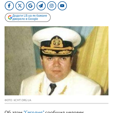
Додати LB.ua як бажане
джерело в Google
ФОТО: KCMT.ORG.UA
Об этом
"Сегодня"
сообщил человек,