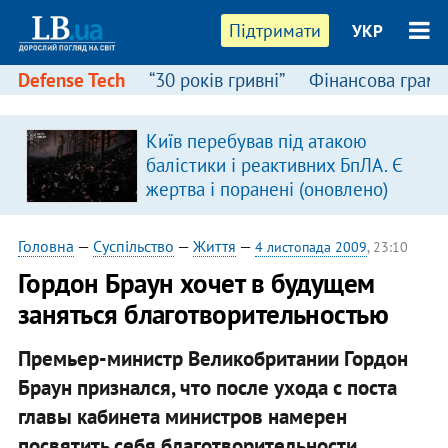
Підтримати
УКР
Defense Tech
“30 років гривні”
Фінансова грамо
:
Київ перебував під атакою
балістики і реактивних БпЛА. Є
жертва і поранені (оновлено)
Головна
—
Суспільство
—
Життя
—
4 листопада 2009
, 23:10
Гордон Браун хочет в будущем
заняться благотворительностью
Премьер-министр Великобритании Гордон
Браун признался, что после ухода с поста
главы кабинета министров намерен
посвятить себя благотворительности.