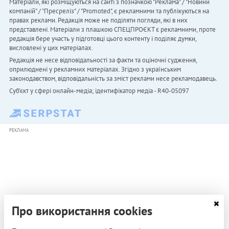
Матеріали, які розміщуються на сайті з позначкою "Реклама" / "Новини
компаній" / "Пресреліз" / "Promoted", є рекламними та публікуються на
правах реклами. Редакція може не поділяти погляди, які в них
представлені. Матеріали з плашкою СПЕЦПРОЄКТ є рекламними, проте
редакція бере участь у підготовці цього контенту і поділяє думки,
висловлені у цих матеріалах.
Редакція не несе відповідальності за факти та оціночні судження,
оприлюднені у рекламних матеріалах. Згідно з українським
законодавством, відповідальність за зміст реклами несе рекламодавець.
Cуб'єкт у сфері онлайн-медіа; ідентифікатор медіа - R40-05097
РЕКЛАМА
Про використання cookies