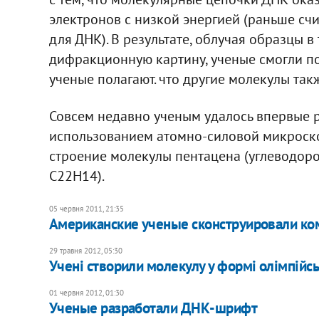
электронов с низкой энергией (раньше счи
для ДНК). В результате, облучая образцы в
дифракционную картину, ученые смогли по
ученые полагают. что другие молекулы так
Совсем недавно ученым удалось впервые р
использованием атомно-силовой микроскоп
строение молекулы пентацена (углеводоро
C22H14).
05 червня 2011, 21:35
Американские ученые сконструировали ко
29 травня 2012, 05:30
Учені створили молекулу у формі олімпійсь
01 червня 2012, 01:30
Ученые разработали ДНК-шрифт