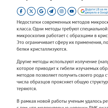
Додати LB.ua як
джерело в Googl
Недостатки современных методов микрос
класса. Одни методы требуют специальной
микроскопия работает с образцами в кри
Это ограничивает сферу их применения, по
белки кристаллизуются.
Другие методы используют излучение (нап
которое приводит к гибели изучаемых об
методов позволяет получить своего рода с
числа образцов проясняет общую структур
теряются.
В рамках новой работы ученым удалось ре
с тем, что молекулярные цепочки ДНК ока