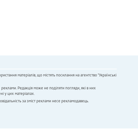
ристання матеріалів, що містять посилання на агентство "Українськi
х реклами. Редакція може не поділяти погляди, які в них
ні у цих матеріалах.
повідальність за зміст реклами несе рекламодавець.