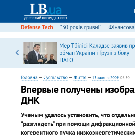
Defense Tech
“30 років гривні”
Фінансова
щодо
Мер Тбілісі Каладзе заявив п
 у
обман України і Грузії з боку
ої ходи
НАТО
Головна
—
Суспільство
—
Життя
—
13 жовтня 2009
, 06:30
Впервые получены изобра
ДНК
Ученым удалось установить, что отдел
"разглядеть" при помощи дифракционной
когерентного пучка низкоэнергетических