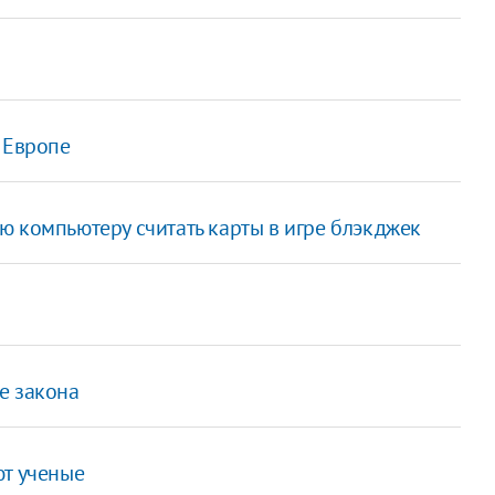
 Европе
ю компьютеру считать карты в игре блэкджек
е закона
ют ученые