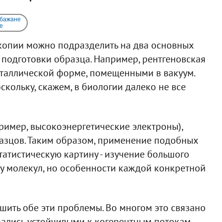
 бажане
e
копии можно подразделить на два основных
 подготовки образца. Например, рентгеновская
сталлической форме, помещенными в вакуум.
скольку, скажем, в биологии далеко не все
ример, высокоэнергетические электроны),
разцов. Таким образом, применение подобных
татистическую картину - изучение большого
у молекул, но особенности каждой конкретной
шить обе эти проблемы. Во многом это связано
зались устойчивыми к когерентным потокам