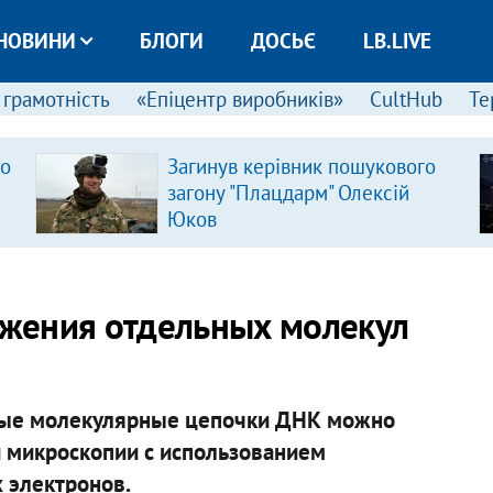
НОВИНИ
БЛОГИ
ДОСЬЄ
LB.LIVE
 грамотність
«Епіцентр виробників»
CultHub
Те
ро
Загинув керівник пошукового
загону "Плацдарм" Олексій
Юков
жения отдельных молекул
ьные молекулярные цепочки ДНК можно
 микроскопии с использованием
 электронов.