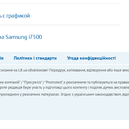
ь с графикой
на Samsung i7500
ія
Політики і стандарти
Угода конфіденційності
силання на LB.ua обов'язкове! Передрук, копіювання, відтворення або інше вико
ни компаній" / "Пресреліз" / "Promoted", є рекламними та публікуються на права
 редакція бере участь у підготовці цього контенту і поділяє думки, висловле
 оприлюднені у рекламних матеріалах. Згідно з українським законодавством, від