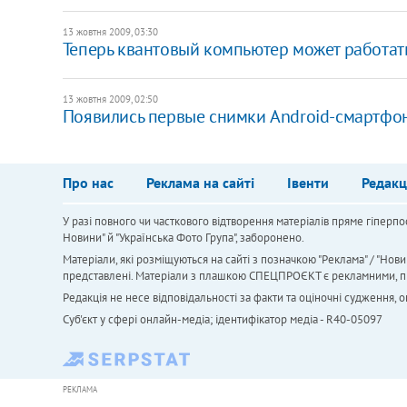
13 жовтня 2009, 03:30
Теперь квантовый компьютер может работат
13 жовтня 2009, 02:50
Появились первые снимки Android-смартфо
Про нас
Реклама на сайті
Івенти
Редакц
У разі повного чи часткового відтворення матеріалів пряме гіперпо
Новини" й "Українська Фото Група", заборонено.
Матеріали, які розміщуються на сайті з позначкою "Реклама" / "Нови
представлені. Матеріали з плашкою СПЕЦПРОЄКТ є рекламними, проте
Редакція не несе відповідальності за факти та оціночні судження,
Cуб'єкт у сфері онлайн-медіа; ідентифікатор медіа - R40-05097
РЕКЛАМА