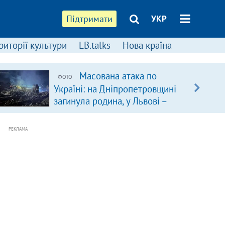
Підтримати
УКР
риторії культури
LB.talks
Нова країна
Масована атака по
ФОТО
Україні: на Дніпропетровщині
загинула родина, у Львові –
удар по багатоповерхівках
(доповнюється)
РЕКЛАМА