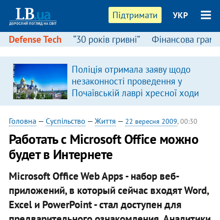
Підтримати
УКР
Defense Tech
“30 років гривні”
Фінансова грамо
Поліція отримала заяву щодо
незаконності проведення у
Почаївській лаврі хресної ходи
Головна
—
Суспільство
—
Життя
—
22 вересня 2009
, 00:30
Работать с Microsoft Office можно
будет в Интернете
Microsoft Office Web Apps - набор веб-
приложений, в который сейчас входят Word,
Excel и PowerPoint - стал доступен для
предварительного ознакомления. Аналитики