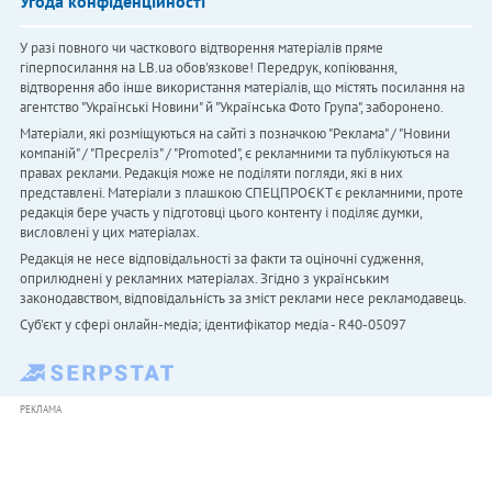
Угода конфіденційності
У разі повного чи часткового відтворення матеріалів пряме
гіперпосилання на LB.ua обов'язкове! Передрук, копіювання,
відтворення або інше використання матеріалів, що містять посилання на
агентство "Українськi Новини" й "Українська Фото Група", заборонено.
Матеріали, які розміщуються на сайті з позначкою "Реклама" / "Новини
компаній" / "Пресреліз" / "Promoted", є рекламними та публікуються на
правах реклами. Редакція може не поділяти погляди, які в них
представлені. Матеріали з плашкою СПЕЦПРОЄКТ є рекламними, проте
редакція бере участь у підготовці цього контенту і поділяє думки,
висловлені у цих матеріалах.
Редакція не несе відповідальності за факти та оціночні судження,
оприлюднені у рекламних матеріалах. Згідно з українським
законодавством, відповідальність за зміст реклами несе рекламодавець.
Cуб'єкт у сфері онлайн-медіа; ідентифікатор медіа - R40-05097
РЕКЛАМА