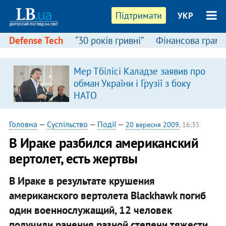
Підтримати
УКР
Defense Tech
“30 років гривні”
Фінансова грамо
Мер Тбілісі Каладзе заявив про
обман України і Грузії з боку
НАТО
Головна
—
Суспільство
—
Події
—
20 вересня 2009
, 16:35
В Ираке разбился американский
вертолет, есть жертвы
В Ираке в результате крушения
американского вертолета Blackhawk погиб
один военнослужащий, 12 человек
получили ранения разной степени тяжести,