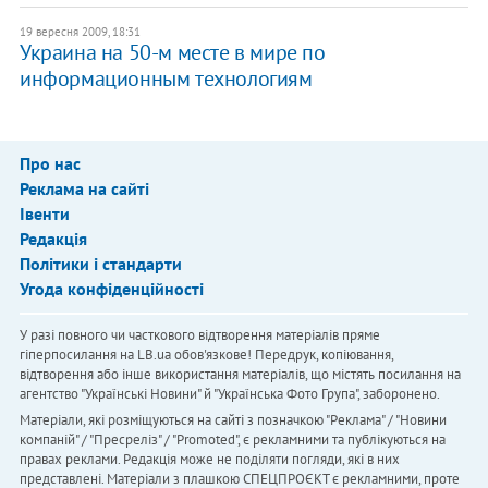
19 вересня 2009, 18:31
Украина на 50-м месте в мире по
информационным технологиям
Про нас
Реклама на сайті
Івенти
Редакція
Політики і стандарти
Угода конфіденційності
У разі повного чи часткового відтворення матеріалів пряме
гіперпосилання на LB.ua обов'язкове! Передрук, копіювання,
відтворення або інше використання матеріалів, що містять посилання на
агентство "Українськi Новини" й "Українська Фото Група", заборонено.
Матеріали, які розміщуються на сайті з позначкою "Реклама" / "Новини
компаній" / "Пресреліз" / "Promoted", є рекламними та публікуються на
правах реклами. Редакція може не поділяти погляди, які в них
представлені. Матеріали з плашкою СПЕЦПРОЄКТ є рекламними, проте