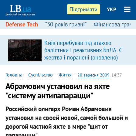
Підтримати
УКР
Defense Tech
“30 років гривні”
Фінансова грамо
Київ перебував під атакою
балістики і реактивних БпЛА. Є
жертва і поранені (оновлено)
Головна
—
Суспільство
—
Життя
—
20 вересня 2009
, 14:37
Абрамович установил на яхте
"систему антипапарацци"
Российский олигарх Роман Абрамовия
установил на своей новой, самой большой и
дорогой частной яхте в мире "щит от
папарацци".