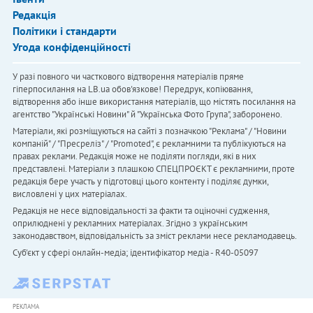
Редакція
Політики і стандарти
Угода конфіденційності
У разі повного чи часткового відтворення матеріалів пряме
гіперпосилання на LB.ua обов'язкове! Передрук, копіювання,
відтворення або інше використання матеріалів, що містять посилання на
агентство "Українськi Новини" й "Українська Фото Група", заборонено.
Матеріали, які розміщуються на сайті з позначкою "Реклама" / "Новини
компаній" / "Пресреліз" / "Promoted", є рекламними та публікуються на
правах реклами. Редакція може не поділяти погляди, які в них
представлені. Матеріали з плашкою СПЕЦПРОЄКТ є рекламними, проте
редакція бере участь у підготовці цього контенту і поділяє думки,
висловлені у цих матеріалах.
Редакція не несе відповідальності за факти та оціночні судження,
оприлюднені у рекламних матеріалах. Згідно з українським
законодавством, відповідальність за зміст реклами несе рекламодавець.
Cуб'єкт у сфері онлайн-медіа; ідентифікатор медіа - R40-05097
РЕКЛАМА