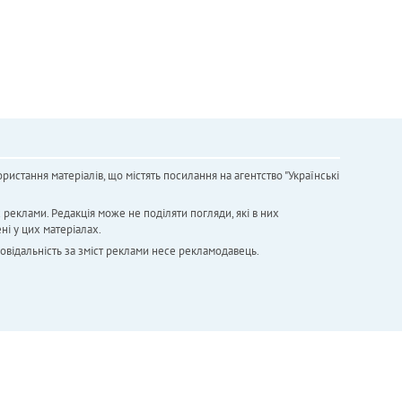
ристання матеріалів, що містять посилання на агентство "Українськi
х реклами. Редакція може не поділяти погляди, які в них
ні у цих матеріалах.
повідальність за зміст реклами несе рекламодавець.