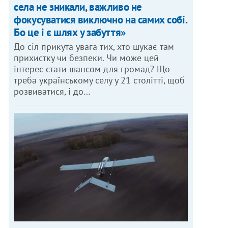
села не зникали, важливо не
фокусуватися виключно на самих собі.
Бо це і є шлях у забуття»
До сіл прикута увага тих, хто шукає там
прихистку чи безпеки. Чи може цей
інтерес стати шансом для громад? Що
треба українському селу у 21 столітті, щоб
розвиватися, і до…