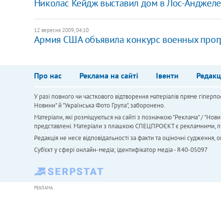
Николас Кейдж выставил дом в Лос-Анджеле
12 вересня 2009, 04:10
Армия США объявила конкурс военных про
Про нас
Реклама на сайті
Івенти
Редакц
У разі повного чи часткового відтворення матеріалів пряме гіперпо
Новини" й "Українська Фото Група", заборонено.
Матеріали, які розміщуються на сайті з позначкою "Реклама" / "Нови
представлені. Матеріали з плашкою СПЕЦПРОЄКТ є рекламними, проте
Редакція не несе відповідальності за факти та оціночні судження,
Cуб'єкт у сфері онлайн-медіа; ідентифікатор медіа - R40-05097
РЕКЛАМА