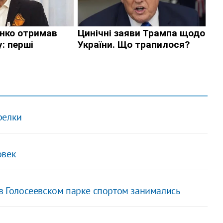
релки
овек
 в Голосеевском парке спортом занимались