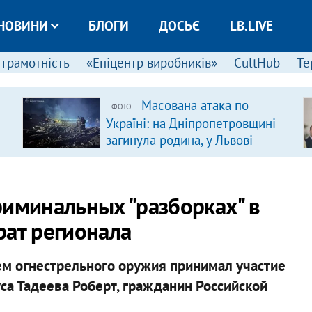
НОВИНИ
БЛОГИ
ДОСЬЄ
LB.LIVE
 грамотність
«Епіцентр виробників»
CultHub
Те
Масована атака по
ФОТО
Україні: на Дніпропетровщині
загинула родина, у Львові –
удар по багатоповерхівках
(доповнюється)
риминальных "разборках" в
рат регионала
м огнестрельного оружия принимал участие
са Тадеева Роберт, гражданин Российской