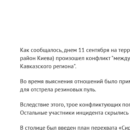
Как сообщалось, днем 11 сентября на тер
район Киева) произошел конфликт "между
Кавказского региона".
Во время выяснения отношений было прим
для отстрела резиновых пуль.
Вследствие этого, трое конфликтующих по
Остальные участники инцидента скрылись 
В столице был введен план перехвата «Си