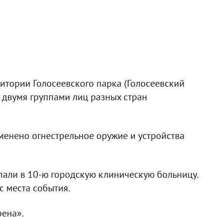
ритории Голосеевского парка (Голосеевский
 двумя группами лиц разных стран
енено огнестрельное оружие и устройства
пали в 10-ю городскую клиническую больницу.
с места события.
рена».