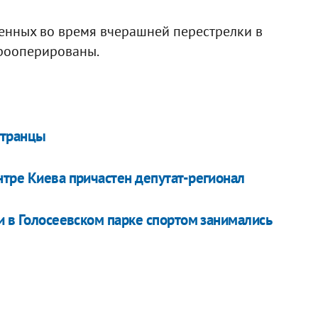
ненных во время вчерашней перестрелки в
прооперированы.
странцы
нтре Киева причастен депутат-регионал
и в Голосеевском парке спортом занимались