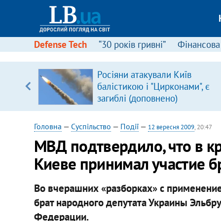
Defense Tech
“30 років гривні”
Фінансова
Росіяни атакували Київ
уп
балістикою і "Цирконами", є
загиблі (доповнено)
ку
Головна
—
Суспільство
—
Події
—
12 вересня 2009
, 20:47
МВД подтвердило, что в к
Киеве принимал участие б
Во вчерашних «разборках» с применение
брат народного депутата Украины Эльбру
Федерации.