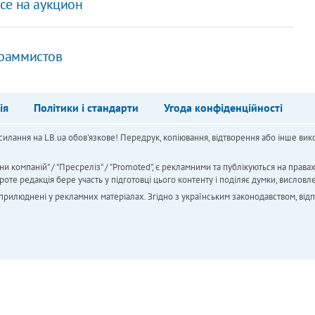
се на аукцион
граммистов
ія
Політики і стандарти
Угода конфіденційності
силання на LB.ua обов'язкове! Передрук, копіювання, відтворення або інше вико
ни компаній" / "Пресреліз" / "Promoted", є рекламними та публікуються на права
 редакція бере участь у підготовці цього контенту і поділяє думки, висловле
 оприлюднені у рекламних матеріалах. Згідно з українським законодавством, від