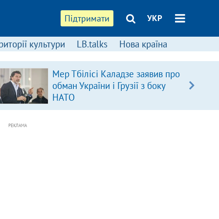
Підтримати
УКР
риторії культури
LB.talks
Нова країна
Мер Тбілісі Каладзе заявив про
обман України і Грузії з боку
НАТО
РЕКЛАМА