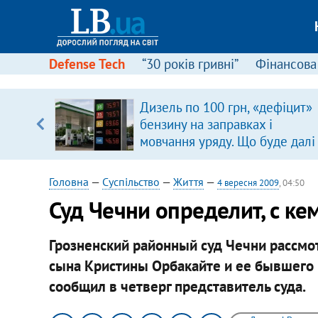
Defense Tech
“30 років гривні”
Фінансова
вив про
Дизель по 100 грн, «дефіцит»
боку
бензину на заправках і
мовчання уряду. Що буде далі
цінами на пальне?
Головна
—
Суспільство
—
Життя
—
4 вересня 2009
, 04:50
Суд Чечни определит, с ке
Грозненский районный суд Чечни рассмо
сына Кристины Орбакайте и ее бывшего 
сообщил в четверг представитель суда.