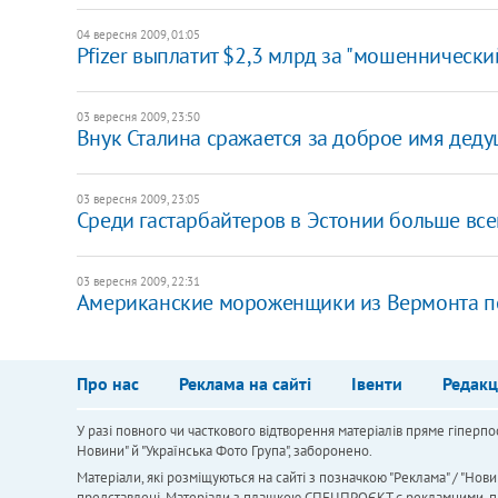
04 вересня 2009, 01:05
Pfizer выплатит $2,3 млрд за "мошеннически
03 вересня 2009, 23:50
Внук Сталина сражается за доброе имя дед
03 вересня 2009, 23:05
Среди гастарбайтеров в Эстонии больше вс
03 вересня 2009, 22:31
Американские мороженщики из Вермонта п
Про нас
Реклама на сайті
Івенти
Редакц
У разі повного чи часткового відтворення матеріалів пряме гіперпо
Новини" й "Українська Фото Група", заборонено.
Матеріали, які розміщуються на сайті з позначкою "Реклама" / "Нови
представлені. Матеріали з плашкою СПЕЦПРОЄКТ є рекламними, проте