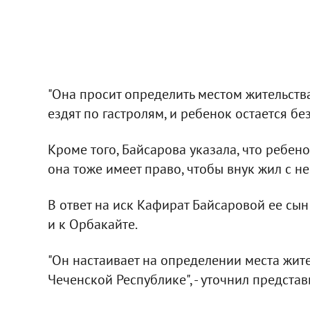
"Она просит определить местом жительства 
ездят по гастролям, и ребенок остается без
Кроме того, Байсарова указала, что ребен
она тоже имеет право, чтобы внук жил с не
В ответ на иск Кафират Байсаровой ее сын
и к Орбакайте.
"Он настаивает на определении места жите
Чеченской Республике", - уточнил представ