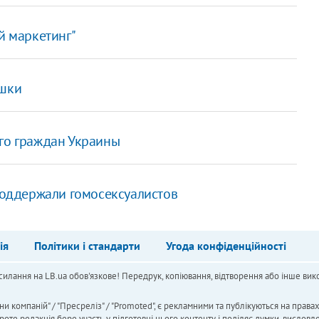
й маркетинг"
ушки
его граждан Украины
оддержали гомосексуалистов
ія
Політики і стандарти
Угода конфіденційності
силання на LB.ua обов'язкове! Передрук, копіювання, відтворення або інше вико
ни компаній" / "Пресреліз" / "Promoted", є рекламними та публікуються на права
 редакція бере участь у підготовці цього контенту і поділяє думки, висловле