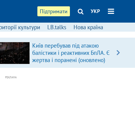
Підтримати
УКР
риторії культури
LB.talks
Нова країна
Київ перебував під атакою
балістики і реактивних БпЛА. Є
жертва і поранені (оновлено)
РЕКЛАМА