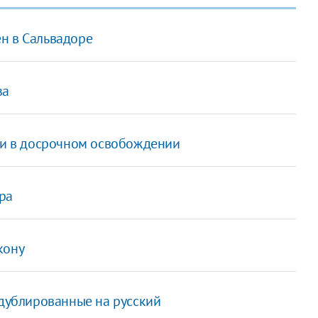
н в Сальвадоре
за
али в досрочном освобождении
ра
кону
 дублированные на русский