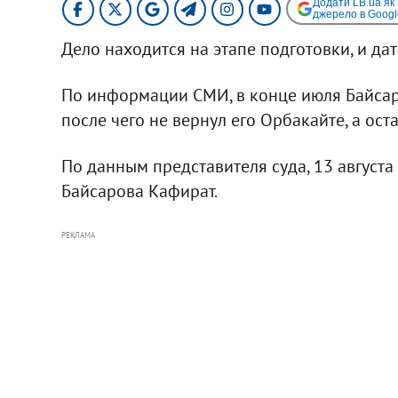
Додати LB.ua як
джерело в Googl
Дело находится на этапе подготовки, и да
По информации СМИ, в конце июля Байсаро
после чего не вернул его Орбакайте, а ост
По данным представителя суда, 13 августа
Байсарова Кафират.
РЕКЛАМА