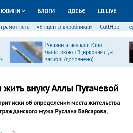
НОВИНИ
БЛОГИ
ДОСЬЄ
LB.LIVE
 грамотність
«Епіцентр виробників»
CultHub
Те
Росіяни атакували Київ
балістикою і "Цирконами", є
 з
загиблі (доповнено)
м жить внуку Аллы Пугачевой
трит иски об определении места жительства
гражданского мужа Руслана Байсарова,