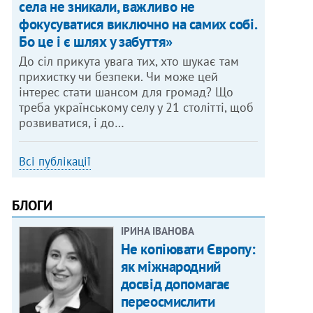
села не зникали, важливо не
фокусуватися виключно на самих собі.
Бо це і є шлях у забуття»
До сіл прикута увага тих, хто шукає там
прихистку чи безпеки. Чи може цей
інтерес стати шансом для громад? Що
треба українському селу у 21 столітті, щоб
розвиватися, і до…
Всі публікації
БЛОГИ
ІРИНА ІВАНОВА
Не копіювати Європу:
як міжнародний
досвід допомагає
переосмислити