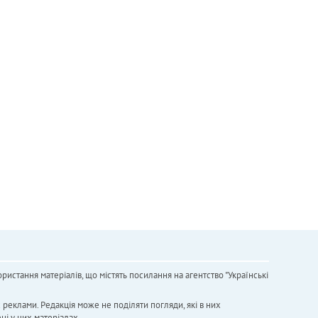
ристання матеріалів, що містять посилання на агентство "Українськi
х реклами. Редакція може не поділяти погляди, які в них
ні у цих матеріалах.