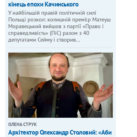
кінець епохи Качинського
У найбільшій правій політичній силі
Польщі розкол: колишній прем’єр Матеуш
Моравецький вийшов з партії «Право і
справедливість» (ПіС) разом з 40
депутатами Сейму і створив…
ОЛЕНА СТРУК
Архітектор Олександр Столовий: «Аби