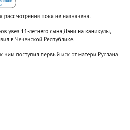
 бажане
e
та рассмотрения пока не назначена.
в увез 11-летнего сына Дэни на каникулы,
авил в Чеченской Республике.
 к ним поступил первый иск от матери Руслана