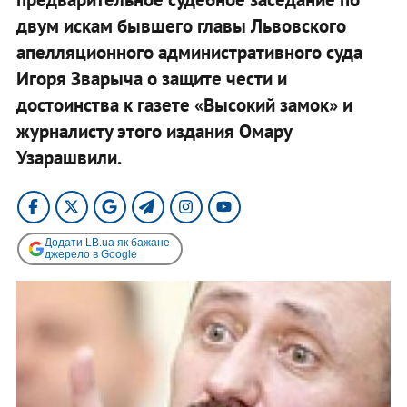
двум искам бывшего главы Львовского
апелляционного административного суда
Игоря Зварыча о защите чести и
достоинства к газете «Высокий замок» и
журналисту этого издания Омару
Узарашвили.
Додати LB.ua як бажане
джерело в Google