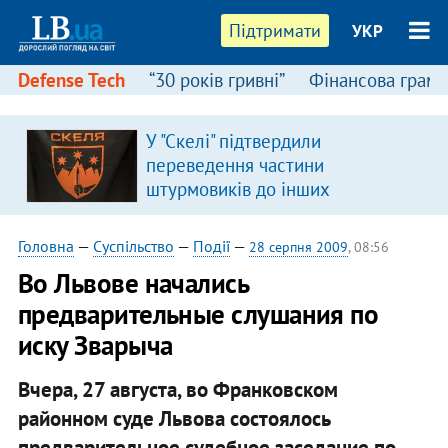
Підтримати
УКР
Defense Tech
“30 років гривні”
Фінансова грамо
У "Скелі" підтвердили
переведення частини
штурмовиків до інших
підрозділів
Головна
—
Суспільство
—
Події
—
28 серпня 2009
, 08:56
Во Львове начались
предварительные слушания по
иску Зварыча
Вчера, 27 августа, во Франковском
районном суде Львова состоялось
предварительное судебное заседание по