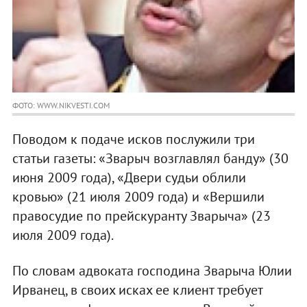
ФОТО: WWW.NIKVESTI.COM
Поводом к подаче исков послужили три
статьи газеты: «Зварыч возглавлял банду» (30
июня 2009 года), «Двери судьи облили
кровью» (21 июля 2009 года) и «Вершили
правосудие по прейскуранту Зварыча» (23
июля 2009 года).
По словам адвоката господина Зварыча Юлии
Ирванец, в своих исках ее клиент требует