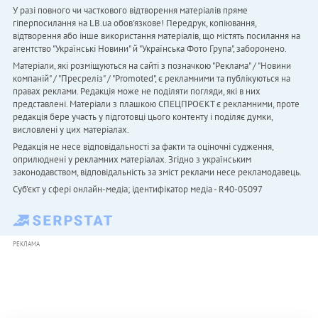
У разі повного чи часткового відтворення матеріалів пряме
гіперпосилання на LB.ua обов'язкове! Передрук, копіювання,
відтворення або інше використання матеріалів, що містять посилання на
агентство "Українськi Новини" й "Українська Фото Група", заборонено.
Матеріали, які розміщуються на сайті з позначкою "Реклама" / "Новини
компаній" / "Пресреліз" / "Promoted", є рекламними та публікуються на
правах реклами. Редакція може не поділяти погляди, які в них
представлені. Матеріали з плашкою СПЕЦПРОЄКТ є рекламними, проте
редакція бере участь у підготовці цього контенту і поділяє думки,
висловлені у цих матеріалах.
Редакція не несе відповідальності за факти та оціночні судження,
оприлюднені у рекламних матеріалах. Згідно з українським
законодавством, відповідальність за зміст реклами несе рекламодавець.
Cуб'єкт у сфері онлайн-медіа; ідентифікатор медіа - R40-05097
РЕКЛАМА