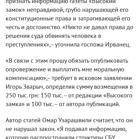
признать информацию газеты «Высокий
замок» неправдивой, грубо нарушающей его
конституционные права и затрагивающей его
честь и достоинство. «Никто не давал права до
решения суда обвинять человека в
преступлениях»,– уточнила госпожа Ирванец.
«В связи с этим прошу обязать опубликовать
опровержение и выплатить мне моральную
компенсацию»,– требует в исковом заявлении
Игорь Зварыч, определяя сумму возмещения в
250 тыс. грн: 150 тыс. – от редакции «Высокого
замка» и 100 тыс. – от автора публикаций.
Автор статей Омар Узарашвили считает, что он
не нарушал закон. «Я подавал информацию,
которую распространяли структуры СБУ,