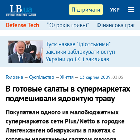
Підтримати
УКР
Defense Tech
“30 років гривні”
Фінансова грамо
Туск назвав "ідіотськими"
в
заклики заблокувати вступ
України до ЄС і закликав
припинити антиукраїнську
риторику
Головна
—
Суспільство
—
Життя
—
13 серпня 2009
, 03:05
В готовые салаты в супермаркетах
подмешивали ядовитую траву
Покупатели одного из малобюджетных
супермаркетов сети Plus/Netto в городке
Лангенханген обнаружили в пакетах с
готовым нарезанным салатом руккола