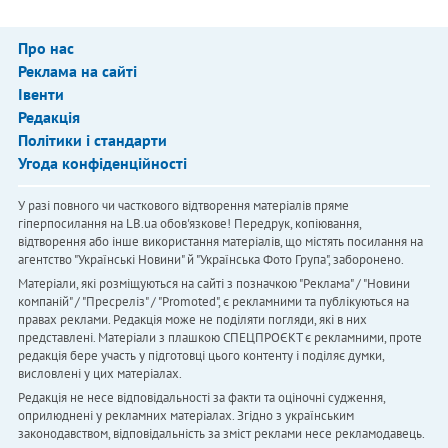
Про нас
Реклама на сайті
Івенти
Редакція
Політики і стандарти
Угода конфіденційності
У разі повного чи часткового відтворення матеріалів пряме
гіперпосилання на LB.ua обов'язкове! Передрук, копіювання,
відтворення або інше використання матеріалів, що містять посилання на
агентство "Українськi Новини" й "Українська Фото Група", заборонено.
Матеріали, які розміщуються на сайті з позначкою "Реклама" / "Новини
компаній" / "Пресреліз" / "Promoted", є рекламними та публікуються на
правах реклами. Редакція може не поділяти погляди, які в них
представлені. Матеріали з плашкою СПЕЦПРОЄКТ є рекламними, проте
редакція бере участь у підготовці цього контенту і поділяє думки,
висловлені у цих матеріалах.
Редакція не несе відповідальності за факти та оціночні судження,
оприлюднені у рекламних матеріалах. Згідно з українським
законодавством, відповідальність за зміст реклами несе рекламодавець.