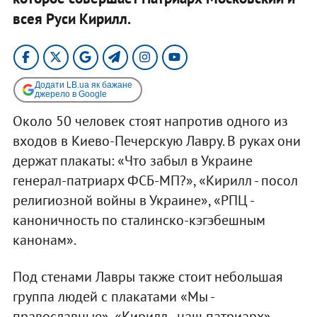
всея Руси Кирилл.
Додати LB.ua як бажане
джерело в Google
Около 50 человек стоят напротив одного из
входов в Киево-Печерскую Лавру. В руках они
держат плакаты: «Что забыл в Украине
генерал-патриарх ФСБ-МП?», «Кирилл - посол
религиозной войны в Украине», «РПЦ -
каноничность по сталинско-кэгэбешным
канонам».
Под стенами Лавры также стоит небольшая
группа людей с плакатами «Мы -
православные», «Кирилл - наш патриарх».