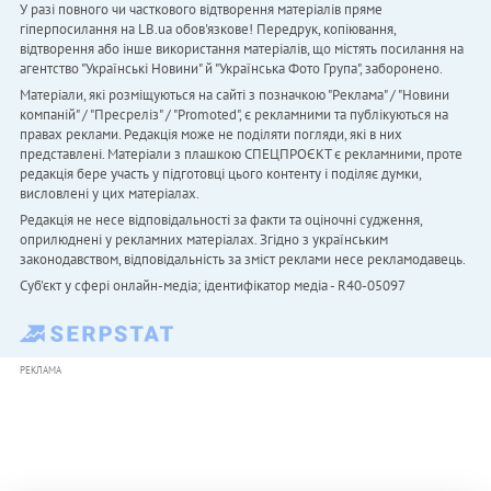
У разі повного чи часткового відтворення матеріалів пряме
гіперпосилання на LB.ua обов'язкове! Передрук, копіювання,
відтворення або інше використання матеріалів, що містять посилання на
агентство "Українськi Новини" й "Українська Фото Група", заборонено.
Матеріали, які розміщуються на сайті з позначкою "Реклама" / "Новини
компаній" / "Пресреліз" / "Promoted", є рекламними та публікуються на
правах реклами. Редакція може не поділяти погляди, які в них
представлені. Матеріали з плашкою СПЕЦПРОЄКТ є рекламними, проте
редакція бере участь у підготовці цього контенту і поділяє думки,
висловлені у цих матеріалах.
Редакція не несе відповідальності за факти та оціночні судження,
оприлюднені у рекламних матеріалах. Згідно з українським
законодавством, відповідальність за зміст реклами несе рекламодавець.
Cуб'єкт у сфері онлайн-медіа; ідентифікатор медіа - R40-05097
РЕКЛАМА