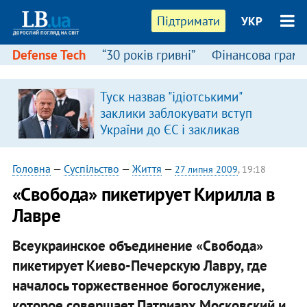
Підтримати
УКР
Defense Tech
“30 років гривні”
Фінансова грамо
Туск назвав "ідіотськими"
заклики заблокувати вступ
України до ЄС і закликав
припинити антиукраїнську
риторику
Головна
—
Суспільство
—
Життя
—
27 липня 2009
, 19:18
«Свобода» пикетирует Кирилла в
Лавре
Всеукраинское объединение «Свобода»
пикетирует Киево-Печерскую Лавру, где
началось торжественное богослужение,
которое совершает Патриарх Московский и