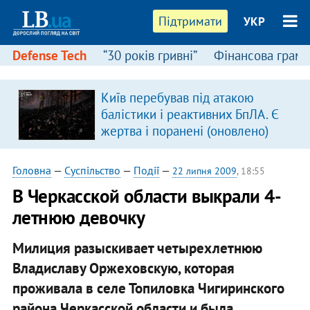
Підтримати
УКР
Defense Tech
“30 років гривні”
Фінансова грамо
:
Київ перебував під атакою
балістики і реактивних БпЛА. Є
жертва і поранені (оновлено)
Головна
—
Суспільство
—
Події
—
22 липня 2009
, 18:55
В Черкасской области выкрали 4-
летнюю девочку
Милиция разыскивает четырехлетнюю
Владиславу Оржеховскую, которая
проживала в селе Топиловка Чигиринского
района Черкасской области и была