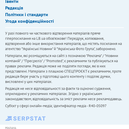
Івенти
Редакція
Політики і стандарти
Угода конфіденційності
У разі повного чи часткового відтворення матеріалів пряме
гіперпосилання на LB.ua обов'язкове! Передрук, копіювання,
відтворення або інше використання матеріалів, що містять посилання на
агентство "Українськi Новини" й "Українська Фото Група", заборонено.
Матеріали, які розміщуються на сайті з позначкою "Реклама" / "Новини
компаній" / "Пресреліз" / "Promoted", є рекламними та публікуються на
правах реклами. Редакція може не поділяти погляди, які в них
представлені. Матеріали з плашкою СПЕЦПРОЄКТ є рекламними, проте
редакція бере участь у підготовці цього контенту і поділяє думки,
висловлені у цих матеріалах.
Редакція не несе відповідальності за факти та оціночні судження,
оприлюднені у рекламних матеріалах. Згідно з українським
законодавством, відповідальність за зміст реклами несе рекламодавець.
Cуб'єкт у сфері онлайн-медіа; ідентифікатор медіа - R40-05097
РЕКЛАМА