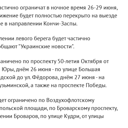
астично ограничат в ночное время 26-29 июня,
 движение будет полностью перекрыто на выезде
е в направлении Кончи-Заспы.
ении левого берега будет частично
ообщают "Украинские новости".
раничено по проспекту 50-летия Октября от
 Юры, днём 26 июня - по улице Большая
ской до ул. Фёдорова, днём 27 июня - на
зьминской, а также на проспекте Победы.
дет ограничено по Воздухофлотскому
опольской площади, по Броварскому проспекту,
ении Броваров, по улице Кудри, от улицы