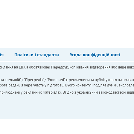
ія
Політики і стандарти
Угода конфіденційності
силання на LB.ua обов'язкове! Передрук, копіювання, відтворення або інше вико
ни компаній" / "Пресреліз" / "Promoted", є рекламними та публікуються на права
 редакція бере участь у підготовці цього контенту і поділяє думки, висловле
 оприлюднені у рекламних матеріалах. Згідно з українським законодавством, від