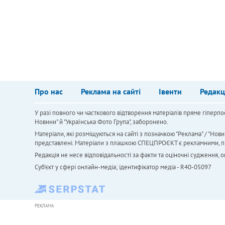
Про нас
Реклама на сайті
Івенти
Редакц
У разі повного чи часткового відтворення матеріалів пряме гіперпо
Новини" й "Українська Фото Група", заборонено.
Матеріали, які розміщуються на сайті з позначкою "Реклама" / "Нови
представлені. Матеріали з плашкою СПЕЦПРОЄКТ є рекламними, проте
Редакція не несе відповідальності за факти та оціночні судження,
Cуб'єкт у сфері онлайн-медіа; ідентифікатор медіа - R40-05097
РЕКЛАМА