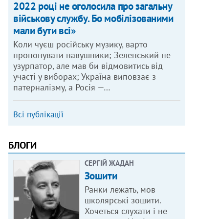
2022 році не оголосила про загальну
військову службу. Бо мобілізованими
мали бути всі»
Коли чуєш російську музику, варто
пропонувати навушники; Зеленський не
узурпатор, але мав би відмовитись від
участі у виборах; Україна виповзає з
патерналізму, а Росія —…
Всі публікації
БЛОГИ
СЕРГІЙ ЖАДАН
Зошити
Ранки лежать, мов
школярські зошити.
Хочеться слухати і не