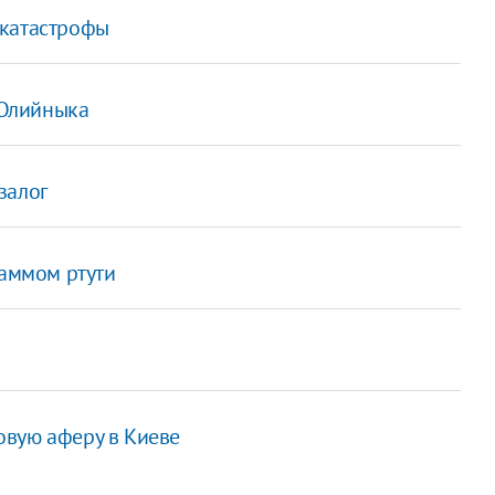
 катастрофы
 Олийныка
залог
раммом ртути
овую аферу в Киеве