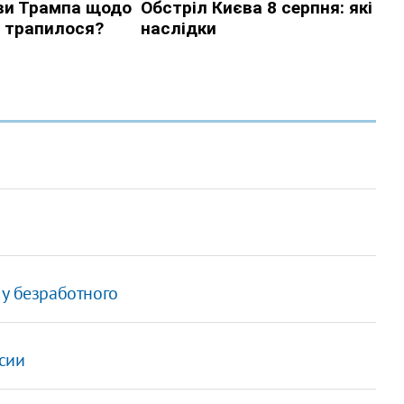
 у безработного
сии