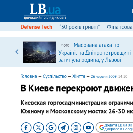
Defense Tech
“30 років гривні”
Фінансова
серця
Масована атака по
ФОТО
 кави
Україні: на Дніпропетровщині
загинула родина, у Львові –
удар по багатоповерхівках
(доповнюється)
Головна
—
Суспільство
—
Життя
—
26 червня 2009
, 14:10
В Киеве перекроют движен
Киевская горгосадминистрация ограничи
Южному и Московскому мостах 26-30 ию
Додати LB.ua як
джерело в Googl