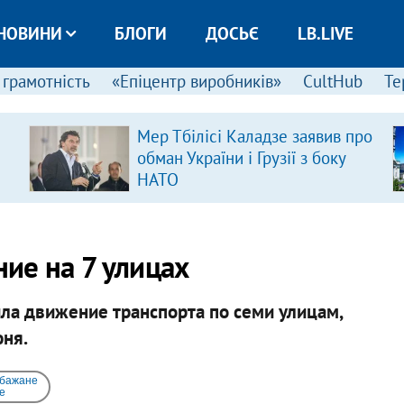
НОВИНИ
БЛОГИ
ДОСЬЄ
LB.LIVE
 грамотність
«Епіцентр виробників»
CultHub
Те
Мер Тбілісі Каладзе заявив про
обман України і Грузії з боку
НАТО
ие на 7 улицах
ла движение транспорта по семи улицам,
ня.
 бажане
e