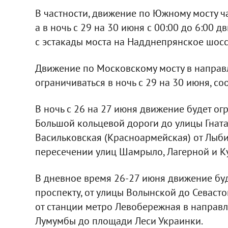
В частности, движение по Южному мосту ч
а в ночь с 29 на 30 июня с 00:00 до 6:00
с эстакады моста на Надднепрянское шосс
Движение по Московскому мосту в направл
ограничиваться в ночь с 29 на 30 июня, с
В ночь с 26 на 27 июня движение будет ог
Большой кольцевой дороги до улицы Гната
Васильковская (Красноармейская) от Лыбид
пересечении улиц Шамрыло, Лагерной и Ку
В дневное время 26-27 июня движение бу
проспекту, от улицы Волынской до Севаст
от станции метро Левобережная в направл
Лумумбы до площади Леси Украинки.