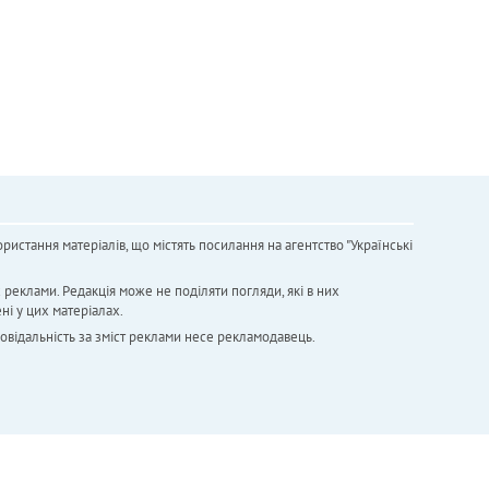
ристання матеріалів, що містять посилання на агентство "Українськi
х реклами. Редакція може не поділяти погляди, які в них
ні у цих матеріалах.
повідальність за зміст реклами несе рекламодавець.