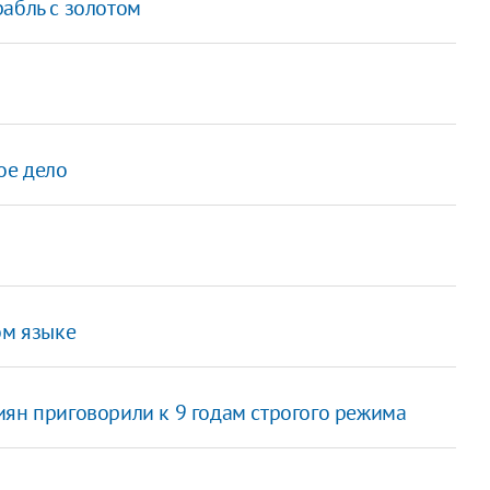
абль с золотом
ое дело
ом языке
иян приговорили к 9 годам строгого режима