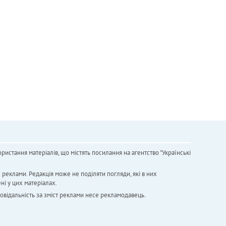
ристання матеріалів, що містять посилання на агентство "Українськi
х реклами. Редакція може не поділяти погляди, які в них
ні у цих матеріалах.
повідальність за зміст реклами несе рекламодавець.