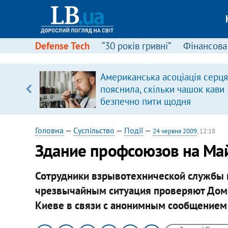
Defense Tech
“30 років гривні”
Фінансова
ового
Американська асоціація серця
ій
пояснила, скільки чашок кави
безпечно пити щодня
Головна
—
Суспільство
—
Події
—
24 червня 2009
, 12:18
Здание профсоюзов на Ма
Сотрудники взрывотехнической службы 
чрезвычайным ситуация проверяют Дом 
Киеве в связи с анонимным сообщением