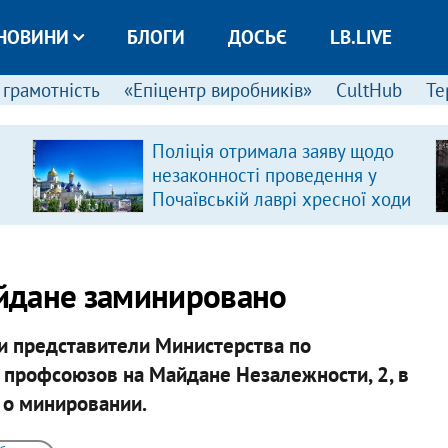
НОВИНИ
БЛОГИ
ДОСЬЄ
LB.LIVE
 грамотність
«Епіцентр виробників»
CultHub
Те
Поліція отримала заяву щодо
незаконності проведення у
Почаївській лаврі хресної ходи
йдане заминировано
и представители Министерства по
профсоюзов на Майдане Незалежности, 2, в
 о минировании.