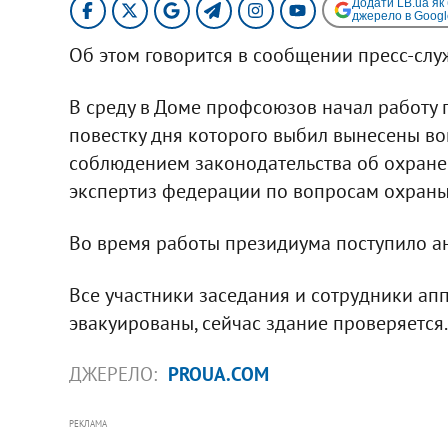
Додати LB.ua як
джерело в Googl
Об этом говорится в сообщении пресс-сл
В среду в Доме профсоюзов начал работу
повестку дня которого выбил вынесены в
соблюдением законодательства об охране 
экспертиз федерации по вопросам охраны
Во время работы президиума поступило 
Все участники заседания и сотрудники а
эвакуированы, сейчас здание проверяется.
ДЖЕРЕЛО:
PROUA.COM
РЕКЛАМА