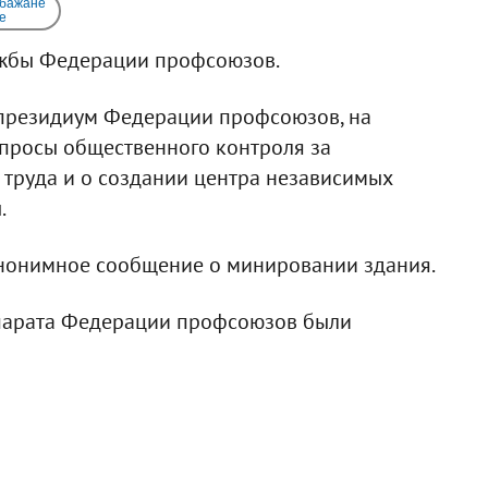
 бажане
e
ужбы Федерации профсоюзов.
 президиум Федерации профсоюзов, на
опросы общественного контроля за
труда и о создании центра независимых
.
анонимное сообщение о минировании здания.
ппарата Федерации профсоюзов были