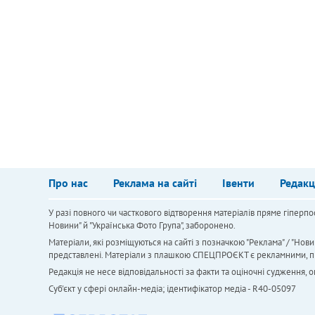
Про нас
Реклама на сайті
Івенти
Редакц
У разі повного чи часткового відтворення матеріалів пряме гіперпо
Новини" й "Українська Фото Група", заборонено.
Матеріали, які розміщуються на сайті з позначкою "Реклама" / "Нови
представлені. Матеріали з плашкою СПЕЦПРОЄКТ є рекламними, проте
Редакція не несе відповідальності за факти та оціночні судження,
Cуб'єкт у сфері онлайн-медіа; ідентифікатор медіа - R40-05097