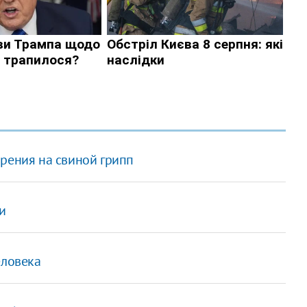
зрения на свиной грипп
и
еловека