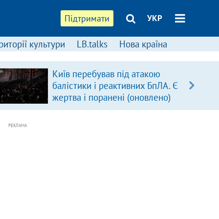
Підтримати
УКР
риторії культури
LB.talks
Нова країна
Київ перебував під атакою
балістики і реактивних БпЛА. Є
жертва і поранені (оновлено)
РЕКЛАМА