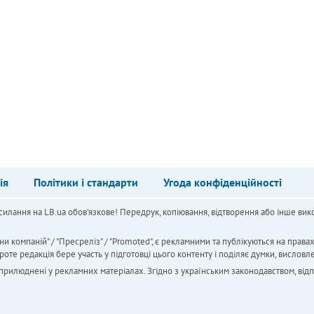
ія
Політики і стандарти
Угода конфіденційності
силання на LB.ua обов'язкове! Передрук, копіювання, відтворення або інше вико
ни компаній" / "Пресреліз" / "Promoted", є рекламними та публікуються на права
 редакція бере участь у підготовці цього контенту і поділяє думки, висловле
 оприлюднені у рекламних матеріалах. Згідно з українським законодавством, від