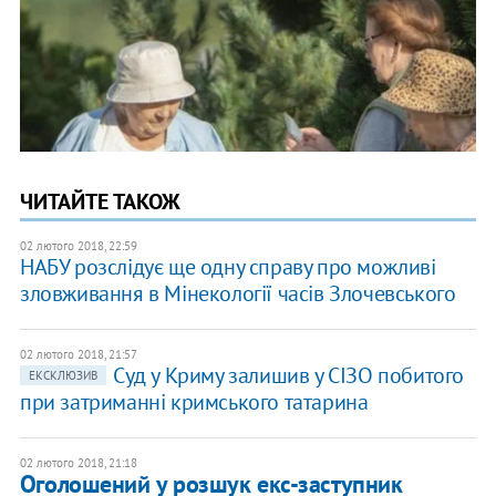
ЧИТАЙТЕ ТАКОЖ
02 лютого 2018, 22:59
НАБУ розслідує ще одну справу про можливі
зловживання в Мінекології часів Злочевського
02 лютого 2018, 21:57
Суд у Криму залишив у СІЗО побитого
ЕКСКЛЮЗИВ
при затриманні кримського татарина
02 лютого 2018, 21:18
Оголошений у розшук екс-заступник