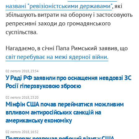
названі "ревізіоністськими державами"
, які
збільшують витрати на оборону і застосовують
репресивні заходи до громадянського
суспільства.
Нагадаємо, в січні Папа Римський заявив, що
світ перебуває на межі ядерної війни.
02 лютого 2018, 23:54
У Раді РФ заявили про оснащення невдовзі ЗС
Росії гіперзвуковою зброєю
02 лютого 2018, 23:20
Мінфін США почав перейматися можливим
впливом антиросійських санкцій на
американську економіку
02 лютого 2018, 16:52
Полторак розпочав робочий візит у США