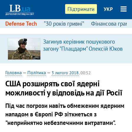
Підтримати
УКР
Defense Tech
“30 років гривні”
Фінансова грамо
Загинув керівник пошукового
загону "Плацдарм" Олексій Юков
Головна
—
Політика
—
3 лютого 2018
, 00:52
США розширять свої ядерні
можливості у відповідь на дії Росії
Під час погрози навіть обмеженим ядерним
нападом в Європі РФ зіткнеться з
"неприйнятно небезпечними витратами".