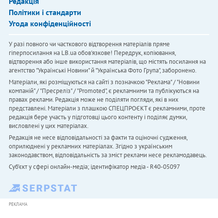
Редакція
Політики і стандарти
Угода конфіденційності
У разі повного чи часткового відтворення матеріалів пряме
гіперпосилання на LB.ua обов'язкове! Передрук, копіювання,
відтворення або інше використання матеріалів, що містять посилання на
агентство "Українськi Новини" й "Українська Фото Група", заборонено.
Матеріали, які розміщуються на сайті з позначкою "Реклама" / "Новини
компаній" / "Пресреліз" / "Promoted", є рекламними та публікуються на
правах реклами. Редакція може не поділяти погляди, які в них
представлені. Матеріали з плашкою СПЕЦПРОЄКТ є рекламними, проте
редакція бере участь у підготовці цього контенту і поділяє думки,
висловлені у цих матеріалах.
Редакція не несе відповідальності за факти та оціночні судження,
оприлюднені у рекламних матеріалах. Згідно з українським
законодавством, відповідальність за зміст реклами несе рекламодавець.
Cуб'єкт у сфері онлайн-медіа; ідентифікатор медіа - R40-05097
РЕКЛАМА